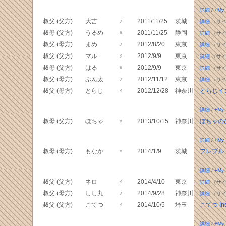
詳細
/
+My
叔父 (父方)
大吉
♂
2011/11/25
茨城
詳細
（サイ
叔母 (父方)
うるめ
♀
2011/11/25
静岡
詳細
（サイ
叔父 (母方)
まめ
♂
2012/8/20
東京
詳細
（サイ
叔父 (父方)
マル
♂
2012/9/9
東京
詳細
（サイ
叔母 (父方)
はる
♀
2012/9/9
東京
詳細
（サイ
叔父 (母方)
ぶん太
♂
2012/11/12
東京
詳細
（サイ
叔父 (母方)
とらじ
♂
2012/12/28
神奈川
とらじイ
詳細
/
+My
叔母 (父方)
ぼちゃ
♀
2013/10/15
神奈川
ぼちゃの
詳細
/
+My
叔母 (母方)
もなか
♀
2014/1/9
茨城
フレブル
詳細
/
+My
叔父 (父方)
ネロ
♂
2014/4/10
東京
詳細
（サイ
叔父 (母方)
しし丸
♂
2014/9/28
神奈川
詳細
（サイ
叔父 (父方)
こてつ
♂
2014/10/5
埼玉
こてつ Ins
詳細
/
+My