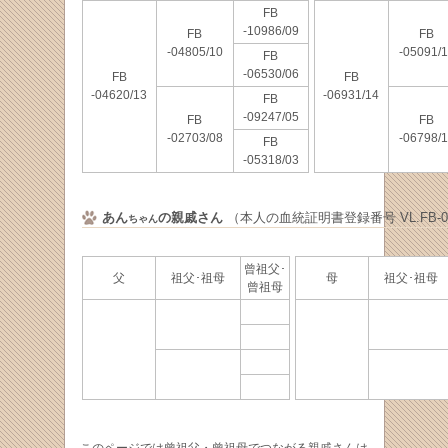
FB
-10986/09
FB
FB
-04805/10
-05091/
FB
-06530/06
FB
FB
-04620/13
-06931/14
FB
-09247/05
FB
FB
-02703/08
-06798/
FB
-05318/03
あん
の親戚さん
（本人の血統証明書登録番号 VL.FB-003
ちゃん
曾祖父･
父
祖父･祖母
母
祖父･祖
曾祖母