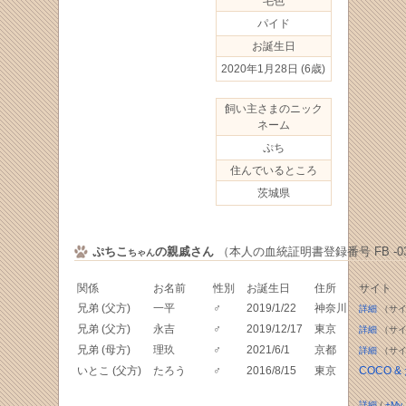
毛色
パイド
お誕生日
2020年1月28日
(6歳)
飼い主さまのニック
ネーム
ぷち
住んでいるところ
茨城県
ぷちこ
の親戚さん
（本人の血統証明書登録番号 FB -030
ちゃん
関係
お名前
性別
お誕生日
住所
サイト
兄弟 (父方)
一平
♂
2019/1/22
神奈川
詳細
（サイ
兄弟 (父方)
永吉
♂
2019/12/17
東京
詳細
（サイ
兄弟 (母方)
理玖
♂
2021/6/1
京都
詳細
（サイ
いとこ (父方)
たろう
♂
2016/8/15
東京
COCO &
詳細
/
+My