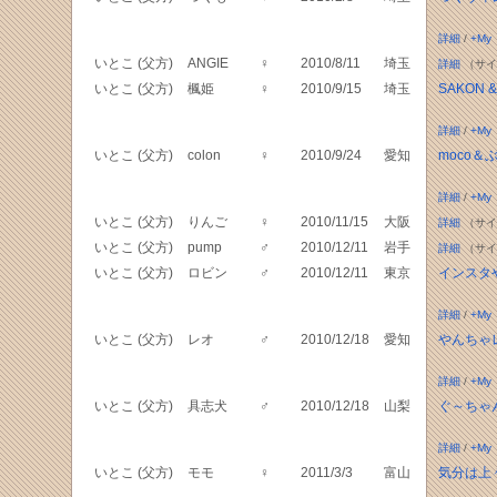
詳細
/
+My
いとこ (父方)
ANGIE
♀
2010/8/11
埼玉
詳細
（サイ
いとこ (父方)
楓姫
♀
2010/9/15
埼玉
SAKON &
詳細
/
+My
いとこ (父方)
colon
♀
2010/9/24
愛知
moco＆
詳細
/
+My
いとこ (父方)
りんご
♀
2010/11/15
大阪
詳細
（サイ
いとこ (父方)
pump
♂
2010/12/11
岩手
詳細
（サイ
いとこ (父方)
ロビン
♂
2010/12/11
東京
インスタ
詳細
/
+My
いとこ (父方)
レオ
♂
2010/12/18
愛知
やんちゃ
詳細
/
+My
いとこ (父方)
具志犬
♂
2010/12/18
山梨
ぐ～ちゃ
詳細
/
+My
いとこ (父方)
モモ
♀
2011/3/3
富山
気分は上