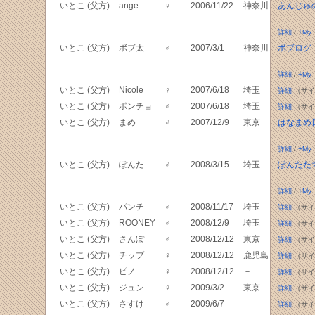
いとこ (父方)
ange
♀
2006/11/22
神奈川
あんじゅのI
詳細
/
+My
いとこ (父方)
ボブ太
♂
2007/3/1
神奈川
ボブログ
詳細
/
+My
いとこ (父方)
Nicole
♀
2007/6/18
埼玉
詳細
（サイ
いとこ (父方)
ポンチョ
♂
2007/6/18
埼玉
詳細
（サイ
いとこ (父方)
まめ
♂
2007/12/9
東京
はなまめ
詳細
/
+My
いとこ (父方)
ぽんた
♂
2008/3/15
埼玉
ぽんたた
詳細
/
+My
いとこ (父方)
パンチ
♂
2008/11/17
埼玉
詳細
（サイ
いとこ (父方)
ROONEY
♂
2008/12/9
埼玉
詳細
（サイ
いとこ (父方)
さんぽ
♂
2008/12/12
東京
詳細
（サイ
いとこ (父方)
チップ
♀
2008/12/12
鹿児島
詳細
（サイ
いとこ (父方)
ピノ
♀
2008/12/12
－
詳細
（サイ
いとこ (父方)
ジュン
♀
2009/3/2
東京
詳細
（サイ
いとこ (父方)
さすけ
♂
2009/6/7
－
詳細
（サイ