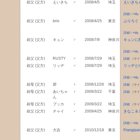
叔父 (父方)
えいきち
♂
2008/4/5
埼玉
えいきち
詳細
/
+My
叔父 (父方)
brio
♂
2008/4/25
東京
ぶりろぐ
詳細
/
+My
叔父 (父方)
キュン
♂
2008/7/9
神奈川
キュンに
詳細
/
+My
叔父 (父方)
RUSTY
♂
2008/7/29
埼玉
詳細
（サイ
叔父 (父方)
リッヂ
♂
2008/7/29
埼玉
リッヂとri
詳細
/
+My
叔母 (父方)
碧
♀
2008/12/26
埼玉
詳細
（サイ
叔母 (父方)
あいちゃ
♀
2009/3/22
千葉
詳細
（サイ
ん
叔母 (父方)
プッカ
♀
2009/3/22
埼玉
詳細
（サイ
叔父 (父方)
チャイ
♂
2009/4/25
神奈川
きなこ＆
詳細
/
+My
叔父 (父方)
大吉
♂
2010/12/18
東京
Frangipan