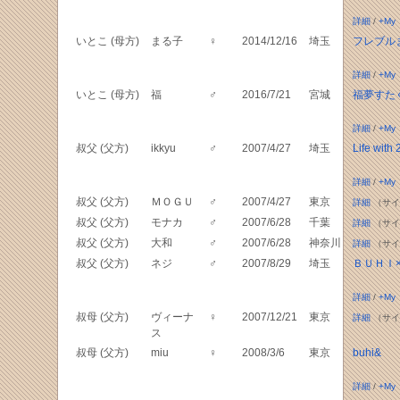
詳細
/
+My
いとこ (母方)
まる子
♀
2014/12/16
埼玉
フレブル
詳細
/
+My
いとこ (母方)
福
♂
2016/7/21
宮城
福夢すた
詳細
/
+My
叔父 (父方)
ikkyu
♂
2007/4/27
埼玉
Life with
詳細
/
+My
叔父 (父方)
ＭＯＧＵ
♂
2007/4/27
東京
詳細
（サイ
叔父 (父方)
モナカ
♂
2007/6/28
千葉
詳細
（サイ
叔父 (父方)
大和
♂
2007/6/28
神奈川
詳細
（サイ
叔父 (父方)
ネジ
♂
2007/8/29
埼玉
ＢＵＨＩ
詳細
/
+My
叔母 (父方)
ヴィーナ
♀
2007/12/21
東京
詳細
（サイ
ス
叔母 (父方)
miu
♀
2008/3/6
東京
buhi&
詳細
/
+My