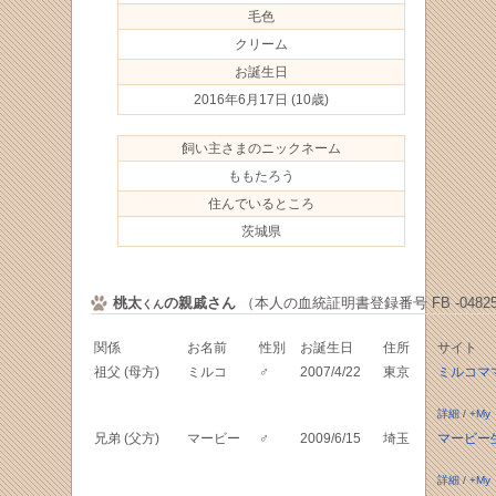
毛色
クリーム
お誕生日
2016年6月17日
(10歳)
飼い主さまのニックネーム
ももたろう
住んでいるところ
茨城県
桃太
の親戚さん
（本人の血統証明書登録番号 FB -04825
くん
関係
お名前
性別
お誕生日
住所
サイト
祖父 (母方)
ミルコ
♂
2007/4/22
東京
ミルコマ
詳細
/
+My
兄弟 (父方)
マービー
♂
2009/6/15
埼玉
マービー
詳細
/
+My