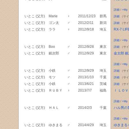
詳細
/
+My
いとこ (父方)
Marie
♀
2011/12/23
群馬
詳細
（サイ
いとこ (父方)
ゴン太
♂
2012/2/11
新潟
詳細
（サイ
いとこ (父方)
ララ
♀
2012/9/18
埼玉
RX-7 LIF
詳細
/
+My
いとこ (父方)
Boo
♂
2012/9/28
東京
詳細
（サイ
いとこ (父方)
銀次郎
♂
2012/9/29
東京
金太郎 
詳細
/
+My
いとこ (父方)
小鉄
♂
2012/9/29
埼玉
詳細
（サイ
いとこ (父方)
モツ
♂
2013/1/10
千葉
詳細
（サイ
いとこ (父方)
小鉄
♂
2013/6/21
茨城
詳細
（サイ
いとこ (父方)
ＲＵＢＹ
♀
2013/7/7
福島
Ｉ ＬＯ
詳細
/
+My
いとこ (父方)
ＨＡＬ
♂
2014/2/3
千葉
ハル男の
詳細
/
+My
いとこ (父方)
ゆきまる
♂
2014/4/29
埼玉
ゆきまる