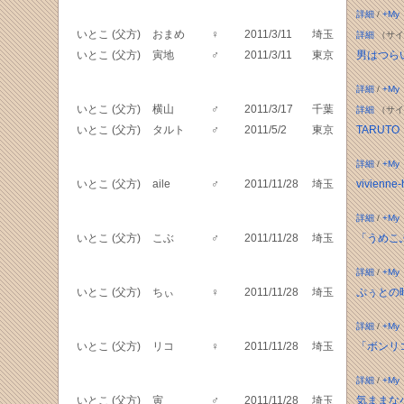
詳細
/
+My
いとこ (父方)
おまめ
♀
2011/3/11
埼玉
詳細
（サイ
いとこ (父方)
寅地
♂
2011/3/11
東京
男はつら
詳細
/
+My
いとこ (父方)
横山
♂
2011/3/17
千葉
詳細
（サイ
いとこ (父方)
タルト
♂
2011/5/2
東京
TARUTO 
詳細
/
+My
いとこ (父方)
aile
♂
2011/11/28
埼玉
vivienne
詳細
/
+My
いとこ (父方)
こぶ
♂
2011/11/28
埼玉
「うめこ
詳細
/
+My
いとこ (父方)
ちぃ
♀
2011/11/28
埼玉
ぷぅとの
詳細
/
+My
いとこ (父方)
リコ
♀
2011/11/28
埼玉
「ボンリ
詳細
/
+My
いとこ (父方)
寅
♂
2011/11/28
埼玉
気ままな