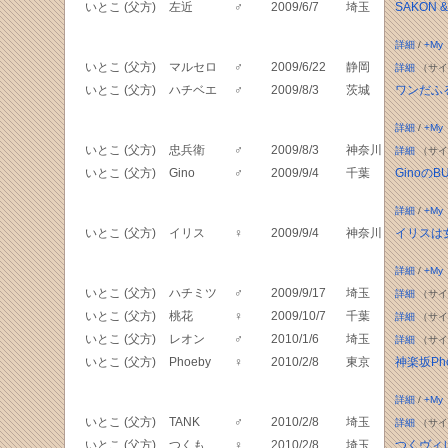
いとこ (父方)
左近
♂
2009/6/7
埼玉
SAKON &
詳細
/
+My
いとこ (父方)
マルセロ
♂
2009/6/22
静岡
詳細
（サイ
いとこ (父方)
ハチベエ
♂
2009/8/3
茨城
ワンだふ
詳細
/
+My
いとこ (父方)
忠兵衛
♂
2009/8/3
神奈川
詳細
（サイ
いとこ (父方)
Gino
♂
2009/9/4
千葉
GinoのB
詳細
/
+My
いとこ (父方)
イリス
♀
2009/9/4
神奈川
イリスは
詳細
/
+My
いとこ (父方)
ハチミツ
♂
2009/9/17
埼玉
詳細
（サイ
いとこ (父方)
桃花
♀
2009/10/7
千葉
詳細
（サイ
いとこ (父方)
レオン
♂
2010/1/6
埼玉
詳細
（サイ
いとこ (父方)
Phoeby
♀
2010/2/8
東京
神楽坂Pho
詳細
/
+My
いとこ (父方)
TANK
♂
2010/2/8
埼玉
詳細
（サイ
いとこ (父方)
つくも
♀
2010/2/8
埼玉
つくヴィ