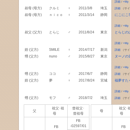
詳細
/
+My
叔母 (母方)
クルミ
♀
2011/3/8
埼玉
詳細
（サイ
叔母 (母方)
ｎｉｃｏ
♀
2011/3/14
静岡
にこにこS
詳細
/
+My
叔父 (父方)
とらじ
♂
2011/8/24
東京
とらじの
詳細
/
+My
姪 (父方)
SMILE
♀
2014/7/17
新潟
詳細
（サイ
甥 (父方)
nuno
♂
2015/8/27
東京
ヌーノの
詳細
/
+My
甥 (父方)
ココ
♂
2017/6/7
静岡
詳細
（サイ
姪 (父方)
夢
♀
2017/8/24
宮城
福夢すた
詳細
/
+My
甥 (父方)
モフ
♂
2018/7/2
埼玉
詳細
（サイ
祖父･祖
曾祖父･
祖父･
父
母
母
曾祖母
母
FB
-02597/01
FB
FB