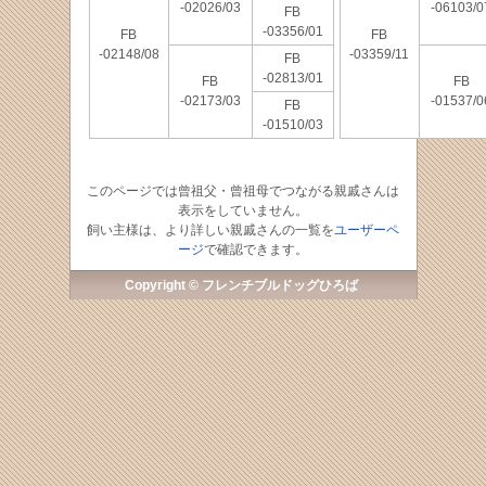
-02026/03
-06103/0
FB
-03356/01
FB
FB
-02148/08
-03359/11
FB
-02813/01
FB
FB
-02173/03
-01537/0
FB
-01510/03
このページでは曾祖父・曾祖母でつながる親戚さんは
表示をしていません。
飼い主様は、より詳しい親戚さんの一覧を
ユーザーペ
ージ
で確認できます。
Copyright © フレンチブルドッグひろば