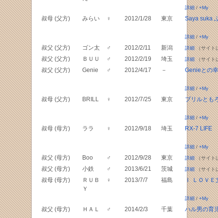
詳細
/
+My
叔母 (父方)
みらい
♀
2012/1/28
東京
Saya suk
詳細
/
+My
叔父 (父方)
ゴン太
♂
2012/2/11
新潟
詳細
（サイト
叔父 (父方)
ＢＵＵ
♂
2012/2/19
埼玉
詳細
（サイト
叔父 (父方)
Genie
♂
2012/4/17
－
Genieとの
詳細
/
+My
叔母 (父方)
BRILL
♀
2012/7/25
東京
ブリルとも
詳細
/
+My
叔母 (母方)
ララ
♀
2012/9/18
埼玉
RX-7 LIFE
詳細
/
+My
叔父 (母方)
Boo
♂
2012/9/28
東京
詳細
（サイト
叔父 (母方)
小鉄
♂
2013/6/21
茨城
詳細
（サイト
叔母 (母方)
ＲＵＢ
♀
2013/7/7
福島
Ｉ ＬＯＶＥ
Ｙ
詳細
/
+My
叔父 (母方)
ＨＡＬ
♂
2014/2/3
千葉
ハル男の育