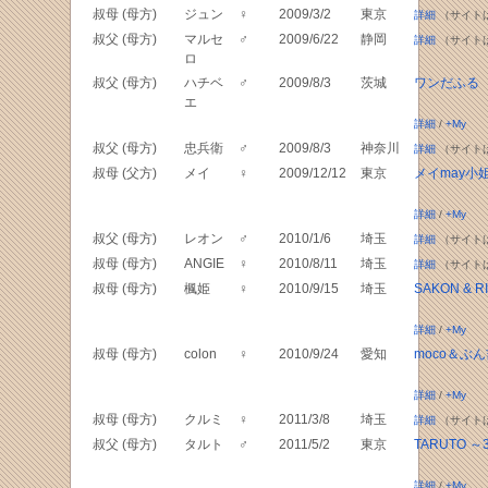
叔母 (母方)
ジュン
♀
2009/3/2
東京
詳細
（サイト
叔父 (母方)
マルセ
♂
2009/6/22
静岡
詳細
（サイト
ロ
叔父 (母方)
ハチベ
♂
2009/8/3
茨城
ワンだふる
エ
詳細
/
+My
叔父 (母方)
忠兵衛
♂
2009/8/3
神奈川
詳細
（サイト
叔母 (父方)
メイ
♀
2009/12/12
東京
メイmay小
詳細
/
+My
叔父 (母方)
レオン
♂
2010/1/6
埼玉
詳細
（サイト
叔母 (母方)
ANGIE
♀
2010/8/11
埼玉
詳細
（サイト
叔母 (母方)
楓姫
♀
2010/9/15
埼玉
SAKON & R
詳細
/
+My
叔母 (母方)
colon
♀
2010/9/24
愛知
moco＆ぶ
詳細
/
+My
叔母 (母方)
クルミ
♀
2011/3/8
埼玉
詳細
（サイト
叔父 (母方)
タルト
♂
2011/5/2
東京
TARUTO ～
詳細
/
+My