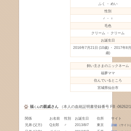
ふく ・ めい
性別
♂ ・ ♀
毛色
クリーム ・ クリーム
お誕生日
2016年7月21日
(10歳) ・ 2017年8
歳)
飼い主さまのニックネーム
福夢ママ
住んでいるところ
宮城県仙台市
福
の親戚さん
（本人の血統証明書登録番号 FB -06262/1
くん
関係
お名前
性別
お誕生日
住所
サイト
兄弟 (父方)
Q太郎
♂
2013/8/7
東京
詳細
（サイト