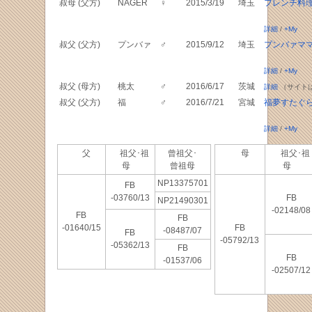
叔母 (父方)
NAGER
♀
2015/3/19
埼玉
フレンチ料
詳細
/
+My
叔父 (父方)
プンバァ
♂
2015/9/12
埼玉
プンバァマ
詳細
/
+My
叔父 (母方)
桃太
♂
2016/6/17
茨城
詳細
（サイト
叔父 (父方)
福
♂
2016/7/21
宮城
福夢すたぐ
詳細
/
+My
父
祖父･祖
曾祖父･
母
祖父･祖
母
曾祖母
母
NP13375701
FB
-03760/13
FB
NP21490301
-02148/08
FB
FB
-01640/15
FB
-08487/07
FB
-05792/13
-05362/13
FB
FB
-01537/06
-02507/12