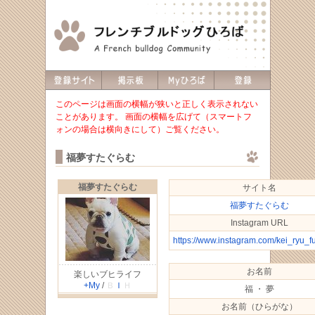
このページは画面の横幅が狭いと正しく表示されない
ことがあります。 画面の横幅を広げて（スマートフ
ォンの場合は横向きにして）ご覧ください。
福夢すたぐらむ
福夢すたぐらむ
サイト名
福夢すたぐらむ
Instagram URL
https://www.instagram.com/kei_ryu_f
お名前
楽しいブヒライフ
+My
/
Ｂ
Ｉ
Ｈ
福 ・ 夢
お名前（ひらがな）