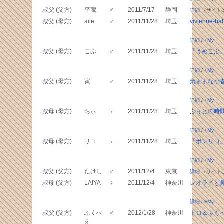
叔父 (父方)
平蔵
♂
2011/7/17
静岡
詳細
（サイト
叔父 (母方)
aile
♂
2011/11/28
埼玉
vivienne-ha
詳細
/
+My
叔父 (母方)
こぶ
♂
2011/11/28
埼玉
「うめこぶ
詳細
/
+My
叔父 (母方)
寅
♂
2011/11/28
埼玉
気ままな小
詳細
/
+My
叔母 (母方)
ちぃ
♀
2011/11/28
埼玉
ぷぅとの時
詳細
/
+My
叔母 (母方)
リコ
♀
2011/11/28
埼玉
「ボンリコ
詳細
/
+My
叔父 (父方)
たけし
♂
2011/12/4
東京
詳細
（サイト
叔母 (父方)
LAIYA
♀
2011/12/4
神奈川
レオライと
詳細
/
+My
叔父 (父方)
ふくべ
♂
2012/1/28
神奈川
トロ＆ふく
え