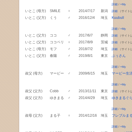
詳細
/
+My
いとこ (母方)
SMILE
♀
2014/7/17
新潟
詳細
（サイト
いとこ (父方)
くう
♂
2016/12/4
埼玉
Kuubull
詳細
/
+My
いとこ (父方)
ココ
♂
2017/6/7
静岡
詳細
（サイト
いとこ (父方)
ココペリ
♀
2017/8/9
茨城
詳細
（サイト
いとこ (母方)
モフ
♂
2018/7/2
埼玉
詳細
（サイト
いとこ (父方)
春陽
♂
2019/8/1
東京
ぶぅさん
詳細
/
+My
叔父 (母方)
マービー
♂
2009/6/15
埼玉
マービー生
詳細
/
+My
叔父 (父方)
Cobb
♂
2013/11/11
東京
詳細
（サイト
叔父 (父方)
ゆきまる
♂
2014/4/29
埼玉
ゆきまるぐ
詳細
/
+My
叔母 (父方)
まる子
♀
2014/12/16
埼玉
フレブルま
詳細
/
+My