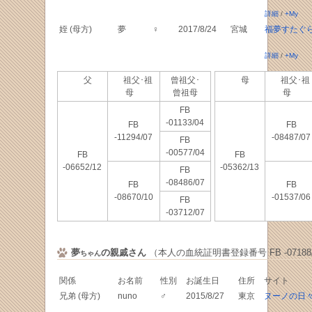
詳細
/
+My
姪 (母方)
夢
♀
2017/8/24
宮城
福夢すたぐ
詳細
/
+My
父
祖父･祖
曾祖父･
母
祖父･祖
母
曾祖母
母
FB
-01133/04
FB
FB
-11294/07
-08487/07
FB
-00577/04
FB
FB
-06652/12
-05362/13
FB
-08486/07
FB
FB
-08670/10
-01537/06
FB
-03712/07
夢
の親戚さん
（本人の血統証明書登録番号 FB -07188/
ちゃん
関係
お名前
性別
お誕生日
住所
サイト
兄弟 (母方)
nuno
♂
2015/8/27
東京
ヌーノの日