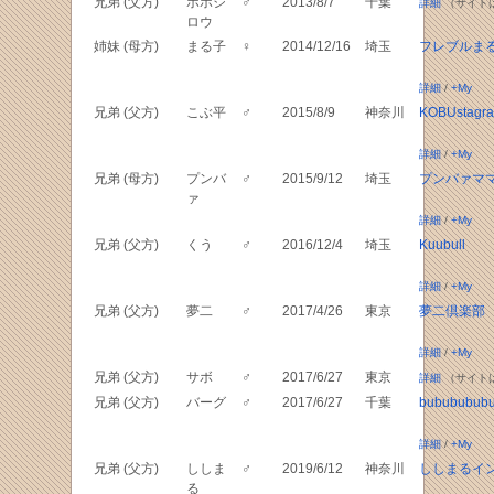
兄弟 (父方)
ポポジ
♂
2013/8/7
千葉
詳細
（サイト
ロウ
姉妹 (母方)
まる子
♀
2014/12/16
埼玉
フレブルま
詳細
/
+My
兄弟 (父方)
こぶ平
♂
2015/8/9
神奈川
KOBUstagr
詳細
/
+My
兄弟 (母方)
プンバ
♂
2015/9/12
埼玉
プンバァマ
ァ
詳細
/
+My
兄弟 (父方)
くう
♂
2016/12/4
埼玉
Kuubull
詳細
/
+My
兄弟 (父方)
夢二
♂
2017/4/26
東京
夢二倶楽部
詳細
/
+My
兄弟 (父方)
サボ
♂
2017/6/27
東京
詳細
（サイト
兄弟 (父方)
バーグ
♂
2017/6/27
千葉
bububububu
詳細
/
+My
兄弟 (父方)
ししま
♂
2019/6/12
神奈川
ししまるイ
る