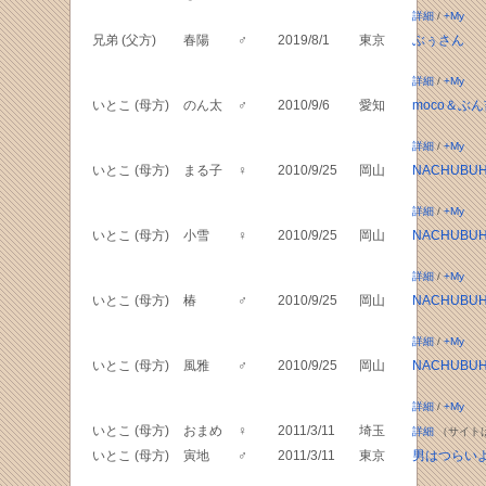
詳細
/
+My
兄弟 (父方)
春陽
♂
2019/8/1
東京
ぶぅさん
詳細
/
+My
いとこ (母方)
のん太
♂
2010/9/6
愛知
moco＆ぶ
詳細
/
+My
いとこ (母方)
まる子
♀
2010/9/25
岡山
NACHUBUH
詳細
/
+My
いとこ (母方)
小雪
♀
2010/9/25
岡山
NACHUBUH
詳細
/
+My
いとこ (母方)
椿
♂
2010/9/25
岡山
NACHUBUH
詳細
/
+My
いとこ (母方)
風雅
♂
2010/9/25
岡山
NACHUBUH
詳細
/
+My
いとこ (母方)
おまめ
♀
2011/3/11
埼玉
詳細
（サイト
いとこ (母方)
寅地
♂
2011/3/11
東京
男はつらい