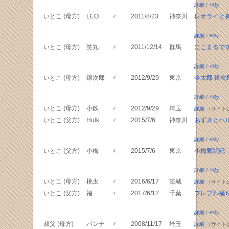
詳細
/
+My
いとこ (母方)
LEO
♂
2011/8/23
神奈川
レオライと
詳細
/
+My
いとこ (母方)
笑丸
♂
2011/12/14
群馬
にこまるで
詳細
/
+My
いとこ (母方)
銀次郎
♂
2012/9/29
東京
金太郎 銀次
詳細
/
+My
いとこ (母方)
小鉄
♂
2012/9/29
埼玉
詳細
（サイト
いとこ (父方)
Hulk
♂
2015/7/6
神奈川
あずきとハ
詳細
/
+My
いとこ (父方)
小梅
♀
2015/7/6
東京
小梅奮闘記
詳細
/
+My
いとこ (母方)
桃太
♂
2016/6/17
茨城
詳細
（サイト
いとこ (父方)
福
♀
2017/6/12
千葉
フレブル福
詳細
/
+My
叔父 (母方)
パンチ
♂
2008/11/17
埼玉
詳細
（サイト