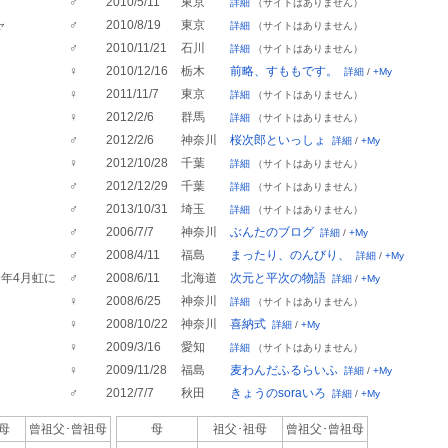
♂
2010/5/11
東京
詳細
（サイトはありません）
ャ
♂
2010/8/19
東京
詳細
（サイトはありません）
♂
2010/11/21
石川
詳細
（サイトはありません）
♀
2010/12/16
栃木
前略、すももです。
詳細
/
+My
♀
2011/11/7
東京
詳細
（サイトはありません）
♀
2012/2/6
群馬
詳細
（サイトはありません）
♂
2012/2/6
神奈川
桜次郎といっしょ
詳細
/
+My
♀
2012/10/28
千葉
詳細
（サイトはありません）
♂
2012/12/29
千葉
詳細
（サイトはありません）
♂
2013/10/31
埼玉
詳細
（サイトはありません）
♂
2006/7/7
神奈川
ぶんたのブログ
詳細
/
+My
♂
2008/4/11
福島
まったり、のんびり、
詳細
/
+My
19年4月虹に
♂
2008/6/11
北海道
次元と平次の物語
詳細
/
+My
♀
2008/6/25
神奈川
詳細
（サイトはありません）
♀
2008/10/22
神奈川
喜納式
詳細
/
+My
♀
2009/3/16
愛知
詳細
（サイトはありません）
♀
2009/11/28
福島
麦わんだふるらいふ
詳細
/
+My
♂
2012/7/7
秋田
きょうのsoraいろ
詳細
/
+My
祖母
曾祖父･
曾祖母
母
祖父･祖母
曾祖父･
曾祖母