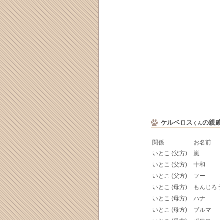
ケルベロス
の親
くん
関係
お名前
いとこ (父方)
嵐
いとこ (父方)
十和
いとこ (父方)
フー
いとこ (母方)
もんじろ
いとこ (母方)
ハナ
いとこ (母方)
ブルマ