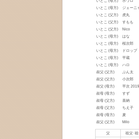
いとこ (母方)
ポワロ
いとこ (母方)
ジェーニ
いとこ (父方)
虎丸
いとこ (父方)
すもも
いとこ (父方)
Nico
いとこ (母方)
はな
いとこ (母方)
桜次郎
いとこ (母方)
ドロップ
いとこ (母方)
平蔵
いとこ (母方)
ハロ
叔父 (父方)
ぶん太
叔父 (父方)
小次郎
叔父 (母方)
平次 20
叔母 (母方)
すず
叔母 (父方)
喜納
叔母 (父方)
ちえ子
叔母 (母方)
麦
叔父 (父方)
Milo
父
祖父･