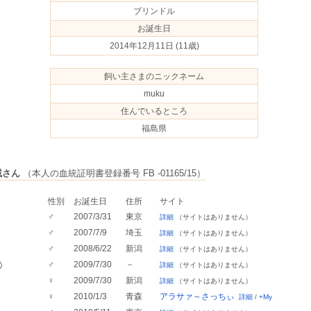
ブリンドル
お誕生日
2014年12月11日
(11歳)
飼い主さまのニックネーム
muku
住んでいるところ
福島県
戚さん
（本人の血統証明書登録番号 FB -01165/15）
性別
お誕生日
住所
サイト
♂
2007/3/31
東京
詳細
（サイトはありません）
♂
2007/7/9
埼玉
詳細
（サイトはありません）
♂
2008/6/22
新潟
詳細
（サイトはありません）
う
♂
2009/7/30
－
詳細
（サイトはありません）
♀
2009/7/30
新潟
詳細
（サイトはありません）
♀
2010/1/3
青森
アラサァ～さっちぃ
詳細
/
+My