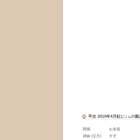
平次 2019年4月虹に
の親
くん
関係
お名前
姉妹 (父方)
すず