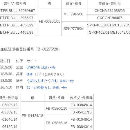
曾祖父･
曾祖母
母
祖父･祖母
曾祖父･
曾祖母
T.FR.BULL.3208/H/97
CKCNM531938/05
MET7945/01
ET.FR.BULL.2956/97
CKCCN198407
FB -00850/05
ET.FR.BULL.4658/99
SPKP405/2001,MET5870/
SPKP776/04
ET.FR.BULL.4469/99
SPKP462/01,MET6643/0
統証明書登録番号 FB -01276/20）
誕生日
住所
サイト
20/9/26
茨城
urukona
詳細
/
+My
18/5/30
兵庫
詳細
（サイトはありません）
18/5/30
埼玉
うめももすたぐらむ
詳細
/
+My
18/7/10
静岡
むーとの暮らし
詳細
/
+My
祖父･
曾祖母
母
祖父･祖母
曾祖父･
曾祖母
 -06806/12
FB -03849/14
FB -05800/16
 -03369/15
FB -05411/15
FB -04424/18
 -01040/14
FB -01040/14
FB -05876/16
 -06129/14
FB -03843/14