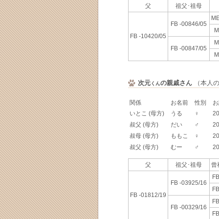
父
祖父･祖母
ME
FB -00846/05
M
FB -10420/05
M
FB -00847/05
M
次元
の親戚さん
（本人の血
くん
関係
お名前
性別
お
いとこ (母方)
うる
♀
20
叔父 (母方)
だい
♂
20
叔母 (母方)
ももこ
♀
20
叔父 (母方)
むー
♂
20
父
祖父･祖母
曾
FB
FB -03925/16
FB
FB -01812/19
FB
FB -00329/16
FB