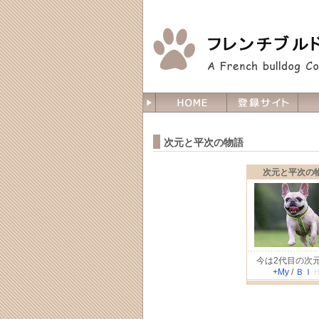
次元と平次の物語
次元と平次の
今は2代目の次
+My
/
Ｂ
Ｉ