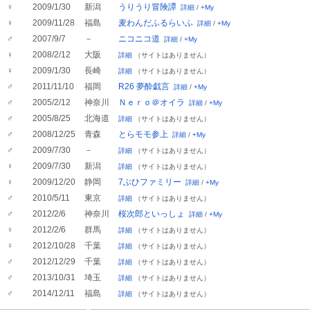
♀
2009/1/30
新潟
うりうり冒険譚
詳細
/
+My
♀
2009/11/28
福島
麦わんだふるらいふ
詳細
/
+My
♂
2007/9/7
－
ニコニコ道
詳細
/
+My
♀
2008/2/12
大阪
詳細
（サイトはありません）
♀
2009/1/30
長崎
詳細
（サイトはありません）
♂
2011/11/10
福岡
R26 夢酔戯言
詳細
/
+My
♂
2005/2/12
神奈川
Ｎｅｒｏ＠オイラ
詳細
/
+My
♂
2005/8/25
北海道
詳細
（サイトはありません）
♂
2008/12/25
青森
とらモモ参上
詳細
/
+My
♂
2009/7/30
－
詳細
（サイトはありません）
♀
2009/7/30
新潟
詳細
（サイトはありません）
♀
2009/12/20
静岡
7ぶひファミリー
詳細
/
+My
♂
2010/5/11
東京
詳細
（サイトはありません）
♂
2012/2/6
神奈川
桜次郎といっしょ
詳細
/
+My
♀
2012/2/6
群馬
詳細
（サイトはありません）
♀
2012/10/28
千葉
詳細
（サイトはありません）
♂
2012/12/29
千葉
詳細
（サイトはありません）
♂
2013/10/31
埼玉
詳細
（サイトはありません）
♂
2014/12/11
福島
詳細
（サイトはありません）