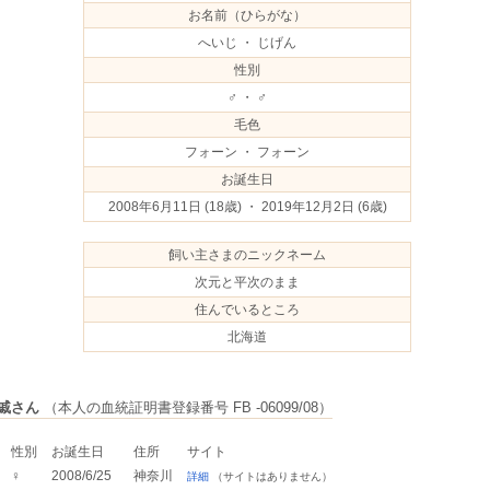
お名前（ひらがな）
へいじ ・ じげん
性別
♂ ・ ♂
毛色
フォーン ・ フォーン
お誕生日
2008年6月11日
(18歳) ・ 2019年12月2日
(6歳)
飼い主さまのニックネーム
次元と平次のまま
住んでいるところ
北海道
戚さん
（本人の血統証明書登録番号 FB -06099/08）
性別
お誕生日
住所
サイト
♀
2008/6/25
神奈川
詳細
（サイトはありません）