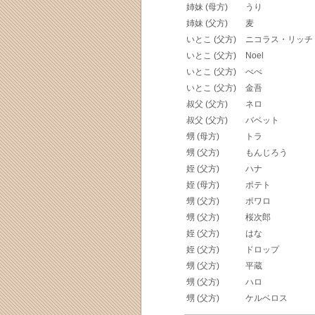
姉妹 (母方)
うり
姉妹 (父方)
麦
いとこ (父方)
ニコラス・リッチ
いとこ (父方)
Noel
いとこ (父方)
べべ
いとこ (父方)
金吾
叔父 (父方)
ネロ
叔父 (父方)
バベット
甥 (母方)
トラ
甥 (父方)
もんじろう
姪 (父方)
ハナ
姪 (母方)
ポテト
甥 (父方)
ポワロ
甥 (父方)
桜次郎
姪 (父方)
はな
姪 (父方)
ドロップ
甥 (父方)
平蔵
甥 (父方)
ハロ
甥 (父方)
ケルベロス