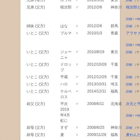
兄弟 (母方)
ポワロ
♂
2010/5/11
東京
詳細
（サ
兄弟 (父方)
桜次郎
♂
2012/2/6
神奈川
桜次郎
詳細
/
+M
姉妹 (父方)
はな
♀
2012/2/6
群馬
詳細
（サ
いとこ (父方)
ブルマ
♀
2010/1/3
青森
アラサ
詳細
/
+M
いとこ (父方)
ジェー
♂
2010/8/19
東京
詳細
（サ
ニャ
いとこ (父方)
ドロッ
♀
2012/10/28
千葉
詳細
（サ
プ
いとこ (父方)
平蔵
♂
2012/12/29
千葉
詳細
（サ
いとこ (父方)
ハロ
♂
2013/10/31
埼玉
詳細
（サ
いとこ (父方)
ケルベ
♂
2014/12/11
福島
詳細
（サ
ロス
叔父 (父方)
平次
♂
2008/6/11
北海道
次元と
2019
年4月
詳細
/
+M
虹に
叔母 (父方)
すず
♀
2008/6/25
神奈川
詳細
（サ
叔母 (父方)
麦
♀
2009/11/28
福島
麦わん