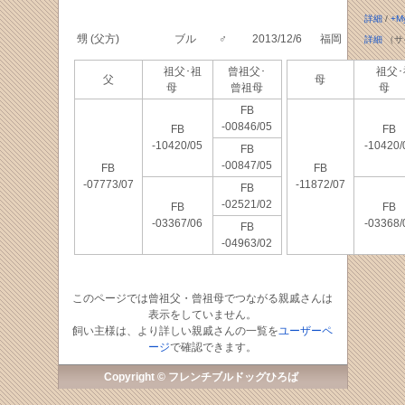
詳細
/
+M
甥 (父方)
ブル
♂
2013/12/6
福岡
詳細
（サ
祖父･祖
曾祖父･
祖父･
父
母
母
曾祖母
母
FB
-00846/05
FB
FB
-10420/05
-10420/
FB
-00847/05
FB
FB
-07773/07
-11872/07
FB
-02521/02
FB
FB
-03367/06
-03368/
FB
-04963/02
このページでは曾祖父・曾祖母でつながる親戚さんは
表示をしていません。
飼い主様は、より詳しい親戚さんの一覧を
ユーザーペ
ージ
で確認できます。
Copyright © フレンチブルドッグひろば