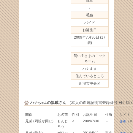
性別
♀
毛色
パイド
お誕生日
2009年7月30日
(17
歳)
飼い主さまのニック
ネーム
ハナまま
住んでいるところ
新潟市中央区
ハナ
の親戚さん
（本人の血統証明書登録番号 FB -0872
ちゃん
関係
お名前
性別
お誕生日
住所
サイト
兄弟 (両親が同じ)
もんじ
♂
2009/7/30
－
詳細
（サ
ろう