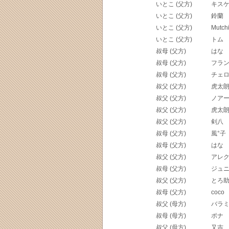
いとこ (父方)
キス
いとこ (父方)
鈴蘭
いとこ (父方)
Mutch
いとこ (父方)
トム
叔母 (父方)
はな
叔母 (父方)
フラ
叔母 (父方)
チェ
叔父 (父方)
虎太
叔父 (父方)
ノア
叔父 (父方)
虎太
叔父 (父方)
剣八
叔母 (父方)
風°子
叔母 (父方)
はな
叔父 (父方)
アレ
叔母 (父方)
ジュ
叔父 (父方)
とろ
叔母 (父方)
coco
叔父 (母方)
バラ
叔母 (母方)
ポナ
叔父 (母方)
又吉