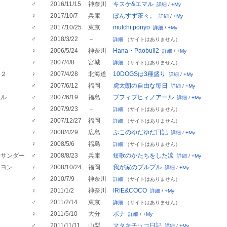
ケ
♂
2016/11/15
神奈川
キスケ&エマル
詳細
/
+My
♀
2017/10/7
兵庫
ぼんすず茶々。
詳細
/
+My
i
♂
2017/10/25
東京
mutchi.ponyo
詳細
/
+My
♂
2018/3/22
－
詳細
（サイトはありません）
♀
2006/5/24
神奈川
Hana・Paobull2
詳細
/
+My
ン
♀
2007/4/8
宮城
詳細
（サイトはありません）
ロ２
♀
2007/4/28
北海道
10DOGSは3種盛り
詳細
/
+My
朗
♂
2007/6/12
福岡
虎太朗の自由な毎日
詳細
/
+My
ール
♂
2007/6/19
福島
ブフィブヒィノアール
詳細
/
+My
朗
♂
2007/9/23
－
詳細
（サイトはありません）
♂
2007/12/27
福岡
詳細
（サイトはありません）
♀
2008/4/29
広島
ぷこのゆだゆだ日記
詳細
/
+My
♀
2008/5/6
福島
詳細
（サイトはありません）
クサンダー
♂
2008/8/23
兵庫
短歌のかたちをした涙
詳細
/
+My
ニヨン
♀
2008/10/24
福岡
我が家のブルブル
詳細
/
+My
助
♂
2010/7/9
神奈川
詳細
（サイトはありません）
♀
2011/1/2
神奈川
IRIE&COCO
詳細
/
+My
ミ
♂
2011/2/14
東京
詳細
（サイトはありません）
♀
2011/5/10
大分
ポナ
詳細
/
+My
♂
2011/11/11
山梨
マタキチッコ日記
詳細
/
+My