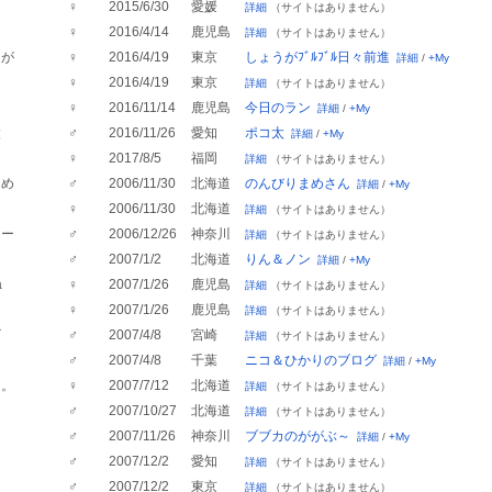
♀
2015/6/30
愛媛
詳細
（サイトはありません）
♀
2016/4/14
鹿児島
詳細
（サイトはありません）
うが
♀
2016/4/19
東京
しょうがﾌﾞﾙﾌﾞﾙ日々前進
詳細
/
+My
♀
2016/4/19
東京
詳細
（サイトはありません）
♀
2016/11/14
鹿児島
今日のラン
詳細
/
+My
太
♂
2016/11/26
愛知
ポコ太
詳細
/
+My
♀
2017/8/5
福岡
詳細
（サイトはありません）
まめ
♂
2006/11/30
北海道
のんびりまめさん
詳細
/
+My
♀
2006/11/30
北海道
詳細
（サイトはありません）
ュー
♂
2006/12/26
神奈川
詳細
（サイトはありません）
ラ
♂
2007/1/2
北海道
りん＆ノン
詳細
/
+My
a
♀
2007/1/26
鹿児島
詳細
（サイトはありません）
♀
2007/1/26
鹿児島
詳細
（サイトはありません）
ビ
♂
2007/4/8
宮崎
詳細
（サイトはありません）
♂
2007/4/8
千葉
ニコ＆ひかりのブログ
詳細
/
+My
ｉ。
♀
2007/7/12
北海道
詳細
（サイトはありません）
♂
2007/10/27
北海道
詳細
（サイトはありません）
カ
♂
2007/11/26
神奈川
ブブカのががぶ～
詳細
/
+My
ロ
♂
2007/12/2
愛知
詳細
（サイトはありません）
チ
♂
2007/12/2
東京
詳細
（サイトはありません）