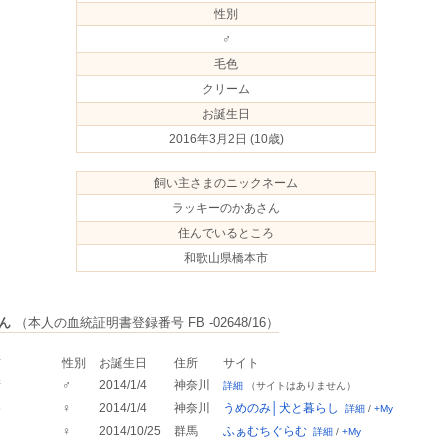
性別
♂
毛色
クリーム
お誕生日
2016年3月2日
(10歳)
飼い主さまのニックネーム
ラッキーのかあさん
住んでいるところ
和歌山県橋本市
ん
（本人の血統証明書登録番号 FB -02648/16）
前
性別
お誕生日
住所
サイト
衛
♂
2014/1/4
神奈川
詳細
（サイトはありません）
め
♀
2014/1/4
神奈川
うめのみ│犬と暮らし
詳細
/
+My
♀
2014/10/25
群馬
ふぁむちぐらむ
詳細
/
+My