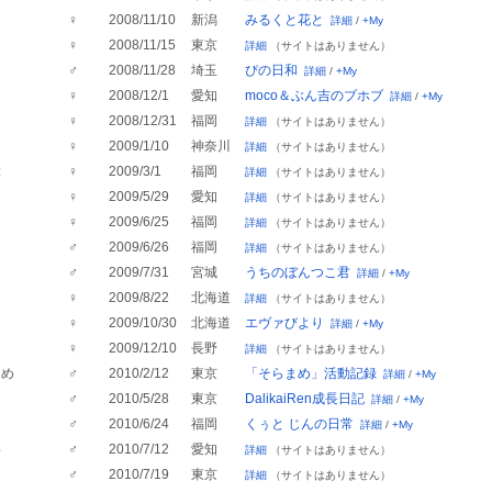
♀
2008/11/10
新潟
みるくと花と
詳細
/
+My
♀
2008/11/15
東京
詳細
（サイトはありません）
♂
2008/11/28
埼玉
ぴの日和
詳細
/
+My
♀
2008/12/1
愛知
moco＆ぶん吉のブホブ
詳細
/
+My
ら
♀
2008/12/31
福岡
詳細
（サイトはありません）
♀
2009/1/10
神奈川
詳細
（サイトはありません）
ぶ
♀
2009/3/1
福岡
詳細
（サイトはありません）
ラ
♀
2009/5/29
愛知
詳細
（サイトはありません）
ク
♀
2009/6/25
福岡
詳細
（サイトはありません）
♂
2009/6/26
福岡
詳細
（サイトはありません）
ス
♂
2009/7/31
宮城
うちのぼんつこ君
詳細
/
+My
も
♀
2009/8/22
北海道
詳細
（サイトはありません）
ァ
♀
2009/10/30
北海道
エヴァびより
詳細
/
+My
♀
2009/12/10
長野
詳細
（サイトはありません）
まめ
♂
2010/2/12
東京
「そらまめ」活動記録
詳細
/
+My
♂
2010/5/28
東京
DalikaiRen成長日記
詳細
/
+My
♂
2010/6/24
福岡
くぅと じんの日常
詳細
/
+My
わ
♂
2010/7/12
愛知
詳細
（サイトはありません）
♂
2010/7/19
東京
詳細
（サイトはありません）