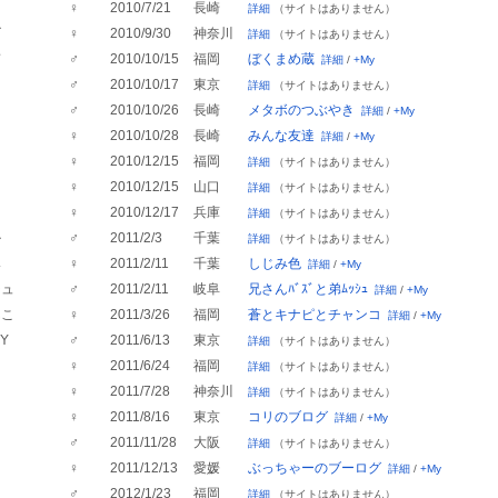
♀
2010/7/21
長崎
詳細
（サイトはありません）
ズ
♀
2010/9/30
神奈川
詳細
（サイトはありません）
ぎ
♂
2010/10/15
福岡
ぼくまめ蔵
詳細
/
+My
♂
2010/10/17
東京
詳細
（サイトはありません）
♂
2010/10/26
長崎
メタボのつぶやき
詳細
/
+My
り
♀
2010/10/28
長崎
みんな友達
詳細
/
+My
♀
2010/12/15
福岡
詳細
（サイトはありません）
き
♀
2010/12/15
山口
詳細
（サイトはありません）
こ
♀
2010/12/17
兵庫
詳細
（サイトはありません）
ル
♂
2011/2/3
千葉
詳細
（サイトはありません）
み
♀
2011/2/11
千葉
しじみ色
詳細
/
+My
シュ
♂
2011/2/11
岐阜
兄さんﾊﾞｽﾞと弟ﾑｯｼｭ
詳細
/
+My
んこ
♀
2011/3/26
福岡
蒼とキナピとチャンコ
詳細
/
+My
Y
♂
2011/6/13
東京
詳細
（サイトはありません）
♀
2011/6/24
福岡
詳細
（サイトはありません）
♀
2011/7/28
神奈川
詳細
（サイトはありません）
♀
2011/8/16
東京
コリのブログ
詳細
/
+My
♂
2011/11/28
大阪
詳細
（サイトはありません）
ャ
♀
2011/12/13
愛媛
ぶっちゃーのブーログ
詳細
/
+My
ス
♂
2012/1/23
福岡
詳細
（サイトはありません）