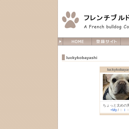
luckykobayashi
luckykobaya
ちょっと太めの
+My
/
Ｂ
Ｉ