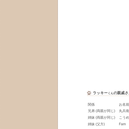
ラッキー
の親戚さ
くん
関係
お名
兄弟 (両親が同じ)
丸兵
姉妹 (両親が同じ)
こう
姉妹 (父方)
Fam