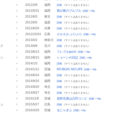
ン
♀
2012/2/8
福岡
詳細
（サイトはありません）
ト
♀
2012/5/31
福岡
我が家のブルブル
詳細
/
+My
ナ
♀
2012/6/3
東京
詳細
（サイトはありません）
♀
2012/6/5
滋賀
詳細
（サイトはありません）
♂
2012/6/20
兵庫
詳細
（サイトはありません）
♀
2012/10/24
広島
エルエル ぶりぶり
詳細
/
+My
♀
2013/4/2
神奈川
詳細
（サイトはありません）
ック
♂
2013/6/8
石川
詳細
（サイトはありません）
チ
♀
2013/8/13
福岡
フレブルgucci
詳細
/
+My
ーン
♂
2013/8/15
福岡
ショーンの日記
詳細
/
+My
♂
2014/1/3
福岡
詳細
（サイトはありません）
ー
♀
2014/1/12
茨城
NO BUHI, NO LIFE
詳細
/
+My
る
♀
2014/6/24
福岡
詳細
（サイトはありません）
び
♂
2014/9/10
福岡
詳細
（サイトはありません）
ネ
♀
2014/9/20
埼玉
詳細
（サイトはありません）
太
♂
2014/9/27
埼玉
詳細
（サイトはありません）
♂
2014/11/6
茨城
花咲兄弟は凸凹コンビ
詳細
/
+My
シュ
♂
2015/5/27
広島
詳細
（サイトはありません）
ゥ
♂
2016/3/29
茨城
るにゃぎぶ
詳細
/
+My