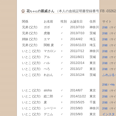
花
の親戚さん
（本人の血統証明書登録番号 FB -03262/
ちゃん
関係
お名前
性別
お誕生日
住所
サイト
兄弟 (父方)
ガボ
♂
2013/7/10
神奈川
詳細
（サイ
兄弟 (父方)
虎徹
♂
2013/7/10
茨城
詳細
（サイ
姉妹 (父方)
エマ
♀
2014/4/2
埼玉
詳細
（サイ
兄弟 (父方)
関根 麦
♂
2016/11/23
埼玉
詳細
（サイ
いとこ (父方)
マカロン
♀
2011/7/12
神奈川
詳細
（サイ
いとこ (父方)
アル
♂
2011/9/21
茨城
詳細
（サイ
いとこ (父方)
ハル
♂
2012/2/14
東京
詳細
（サイ
いとこ (父方)
ぺろ
♂
2013/1/7
東京
詳細
（サイ
いとこ (父方)
れおん
♂
2013/12/4
茨城
ふれぶる
詳細
/
+My
いとこ (父方)
aloha
♂
2014/6/7
東京
詳細
（サイ
いとこ (父方)
総二郎
♂
2014/11/22
東京
詳細
（サイ
いとこ (父方)
麦
♀
2015/5/25
千葉
詳細
（サイ
いとこ (父方)
シーリー
♂
2015/9/3
神奈川
詳細
（サイ
いとこ (父方)
デニム
♂
2015/9/3
東京
インスタ