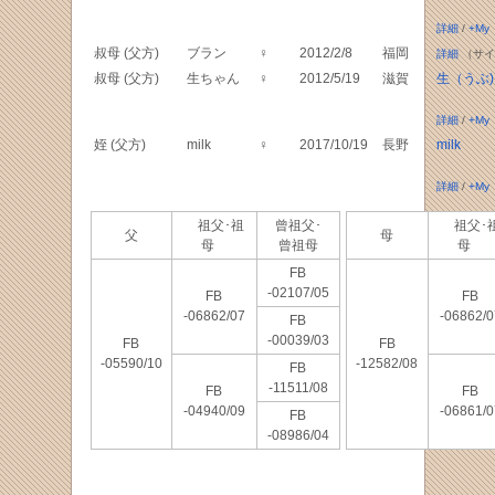
詳細
/
+My
叔母 (父方)
ブラン
♀
2012/2/8
福岡
詳細
（サイ
叔母 (父方)
生ちゃん
♀
2012/5/19
滋賀
生（うぶ
詳細
/
+My
姪 (父方)
milk
♀
2017/10/19
長野
milk
詳細
/
+My
祖父･祖
曾祖父･
祖父･
父
母
母
曾祖母
母
FB
-02107/05
FB
FB
-06862/07
-06862/0
FB
-00039/03
FB
FB
-05590/10
-12582/08
FB
-11511/08
FB
FB
-04940/09
-06861/0
FB
-08986/04