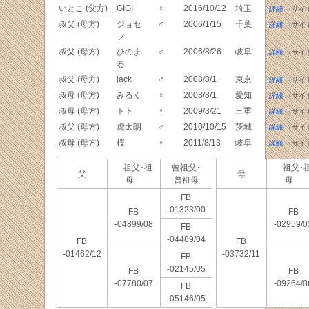
いとこ (父方)
GIGI
♀
2016/10/12
埼玉
詳細
（サイ
叔父 (母方)
ジョセ
♂
2006/1/15
千葉
詳細
（サイ
フ
叔父 (母方)
ひのま
♂
2006/8/26
岐阜
詳細
（サイ
る
叔父 (母方)
jack
♂
2008/8/1
東京
詳細
（サイ
叔母 (母方)
みるく
♀
2008/8/1
愛知
詳細
（サイ
叔母 (母方)
トト
♀
2009/3/21
三重
詳細
（サイ
叔父 (母方)
虎太朗
♂
2010/10/15
茨城
詳細
（サイ
叔母 (母方)
桜
♀
2011/8/13
岐阜
詳細
（サイ
祖父･祖
曾祖父･
祖父･
父
母
母
曾祖母
母
FB
-01323/00
FB
FB
-04899/08
-02959/0
FB
-04489/04
FB
FB
-01462/12
-03732/11
FB
-02145/05
FB
FB
-07780/07
-09264/0
FB
-05146/05