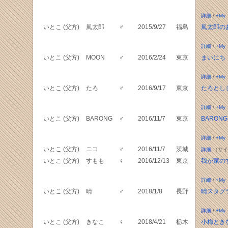
詳細
/
+My
いとこ (父方)
風太郎
♂
2015/9/27
福島
風太郎の
詳細
/
+My
いとこ (父方)
MOON
♂
2016/2/24
東京
まいにち
詳細
/
+My
いとこ (父方)
たろ
♂
2016/9/17
東京
たろとししの
詳細
/
+My
いとこ (父方)
BARONG
♂
2016/11/7
東京
BARONG
詳細
/
+My
いとこ (父方)
ニコ
♂
2016/11/7
茨城
詳細
（サイ
いとこ (父方)
すもも
♀
2016/12/13
東京
我が家の
詳細
/
+My
いとこ (父方)
晴
♂
2018/1/8
長野
晴スタグ
詳細
/
+My
いとこ (父方)
きなこ
♀
2018/4/21
栃木
小梅とき