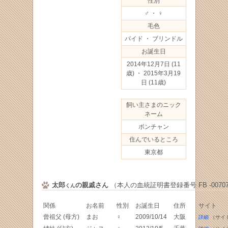
性別
♂ ・ ♀
毛色
パイド ・ ブリンドル
お誕生日
2014年12月7日
(11
歳) ・ 2015年3月19
日
(11歳)
飼い主さまのニック
ネーム
ポンチャン
住んでいるところ
東京都
太郎
の親戚さん
（本人の血統証明書登録番号 FB -00707
くん
関係
お名前
性別
お誕生日
住所
サイト
曾祖父 (母方)
まお
♀
2009/10/14
大阪
詳細
（サイ