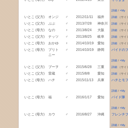
詳細
/
+My
いとこ (父方)
オンジ
♂
2012/11/11
福井
詳細
（サイ
いとこ (父方)
ぶぶ
♂
2013/7/28
神奈川
詳細
（サイ
いとこ (母方)
なの
♀
2013/8/24
大阪
詳細
（サイ
いとこ (父方)
ナッツ
♂
2013/8/25
岐阜
詳細
（サイ
いとこ (母方)
おかゆ
♀
2014/10/19
愛知
詳細
（サイ
いとこ (母方)
ブリト
♂
2014/10/19
静岡
パイドの
ニー
詳細
/
+My
いとこ (父方)
ブーヲ
♂
2015/6/28
三重
詳細
（サイ
いとこ (父方)
雷蔵
♂
2015/8/8
愛知
詳細
（サイ
いとこ (母方)
ハチ
♂
2015/11/13
兵庫
ハチとモ
詳細
/
+My
いとこ (母方)
福
♂
2016/1/17
愛知
パイド隊
詳細
/
+My
いとこ (母方)
カウ
♂
2016/8/27
沖縄
フレンチ
詳細
/
+My