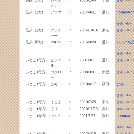
姉妹 (父方)
ジャス
♀
2013/10/5
千葉
詳細
（サイ
ミン
兄弟 (父方)
アロマ
♂
2014/9/21
愛知
nonnoaro
詳細
/
+My
兄弟 (父方)
ブッチ
♂
2014/10/16
東京
詳細
（サイ
ャー
兄弟 (母方)
PARM
♂
2016/8/20
愛知
パルグル
詳細
/
+My
いとこ (母方)
ピッケ
♀
2007/8/7
愛知
詳細
（サイ
ル
いとこ (母方)
コタロ
♂
2008/9/8
大阪
詳細
（サイ
ー
いとこ (母方)
ひめ
♀
2010/4/17
秋田
ひめ
詳細
/
+My
いとこ (母方)
うるま
♀
2010/7/25
東京
詳細
（サイ
いとこ (母方)
ぐりこ
♀
2010/11/29
愛知
詳細
（サイ
いとこ (母方)
のんの
♀
2011/7/31
愛知
nonnoaro
詳細
/
+My
いとこ (母方)
Lily
♀
2012/4/15
東京
りりまま