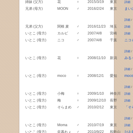
姉妹 (父方)
花
♀
2015/3/19
東京
詳細
兄弟 (母方)
MOON
♂
2016/2/24
東京
まい
詳細
/
兄弟 (父方)
関根 麦
♂
2016/11/23
埼玉
詳細
いとこ (母方)
カルビ
♂
2007/4/8
宮崎
詳細
いとこ (母方)
ニコ
♂
2007/4/8
千葉
ニコ
詳細
/
いとこ (母方)
花
♀
2008/11/10
新潟
みる
詳細
/
いとこ (母方)
moco
♀
2008/12/1
愛知
mo
詳細
/
いとこ (母方)
小梅
♀
2009/1/10
神奈川
詳細
いとこ (母方)
梅
♀
2009/12/10
長野
詳細
いとこ (母方)
そらまめ
♂
2010/2/12
東京
「そ
詳細
/
いとこ (母方)
Moma
♂
2010/7/19
東京
詳細
いとこ (母方)
盆暮れぇ
♂
2010/9/22
和歌山
ﾐｨ