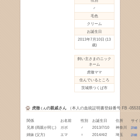
性別
♂
毛色
クリーム
お誕生日
2013年7月10日
(13
歳)
飼い主さまのニック
ネーム
虎徹ママ
住んでいるところ
茨城県つくば市
虎徹
の親戚さん
（本人の血統証明書登録番号 FB -05531
くん
関係
お名前
性別
お誕生日
住所
サイ
兄弟 (両親が同じ)
ガボ
♂
2013/7/10
神奈川
詳細
姉妹 (父方)
エマ
♀
2014/4/2
埼玉
詳細