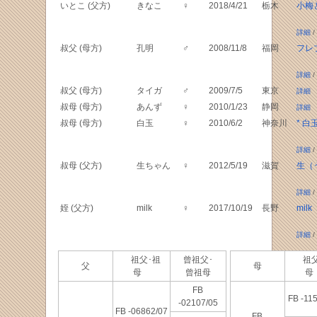
いとこ (父方)
きなこ
♀
2018/4/21
栃木
小梅
詳細
/
叔父 (母方)
孔明
♂
2008/11/8
福岡
フレ
詳細
/
叔父 (母方)
タイガ
♂
2009/7/5
東京
詳細
叔母 (母方)
あんず
♀
2010/1/23
静岡
詳細
叔母 (母方)
白玉
♀
2010/6/2
神奈川
* 白
詳細
/
叔母 (父方)
生ちゃん
♀
2012/5/19
滋賀
生（
詳細
/
姪 (父方)
milk
♀
2017/10/19
長野
milk
詳細
/
祖父･祖
曾祖父･
祖父
父
母
母
曾祖母
FB
FB -11
-02107/05
FB -06862/07
FB