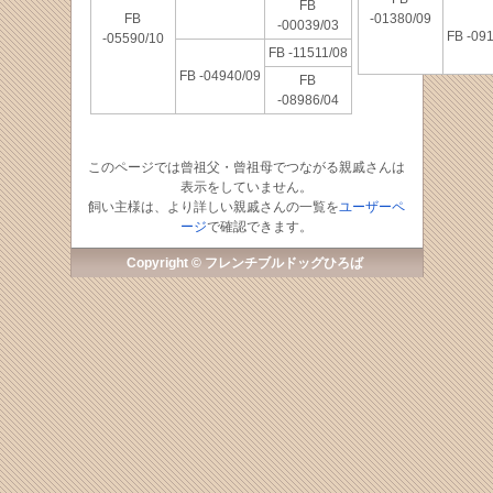
FB
FB
-01380/09
-00039/03
FB -09
-05590/10
FB -11511/08
FB -04940/09
FB
-08986/04
このページでは曾祖父・曾祖母でつながる親戚さんは
表示をしていません。
飼い主様は、より詳しい親戚さんの一覧を
ユーザーペ
ージ
で確認できます。
Copyright © フレンチブルドッグひろば