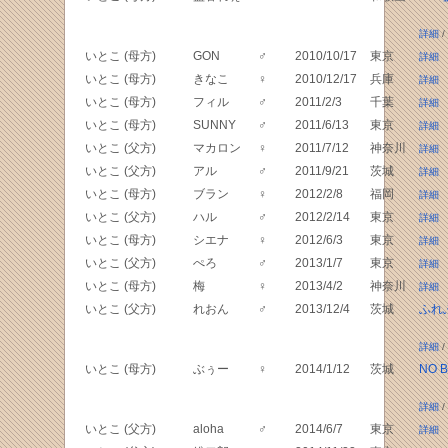
詳細
/
いとこ (母方)
GON
♂
2010/10/17
東京
詳細
いとこ (母方)
きなこ
♀
2010/12/17
兵庫
詳細
いとこ (母方)
フィル
♂
2011/2/3
千葉
詳細
いとこ (母方)
SUNNY
♂
2011/6/13
東京
詳細
いとこ (父方)
マカロン
♀
2011/7/12
神奈川
詳細
いとこ (父方)
アル
♂
2011/9/21
茨城
詳細
いとこ (母方)
ブラン
♀
2012/2/8
福岡
詳細
いとこ (父方)
ハル
♂
2012/2/14
東京
詳細
いとこ (母方)
シエナ
♀
2012/6/3
東京
詳細
いとこ (父方)
ぺろ
♂
2013/1/7
東京
詳細
いとこ (母方)
梅
♀
2013/4/2
神奈川
詳細
いとこ (父方)
れおん
♂
2013/12/4
茨城
ふれ
詳細
/
いとこ (母方)
ぶぅー
♀
2014/1/12
茨城
NO B
詳細
/
いとこ (父方)
aloha
♂
2014/6/7
東京
詳細