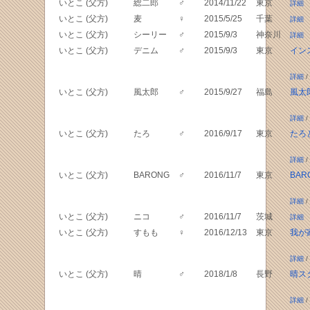
いとこ (父方)
総二郎
♂
2014/11/22
東京
詳細
いとこ (父方)
麦
♀
2015/5/25
千葉
詳細
いとこ (父方)
シーリー
♂
2015/9/3
神奈川
詳細
いとこ (父方)
デニム
♂
2015/9/3
東京
イン
詳細
/
いとこ (父方)
風太郎
♂
2015/9/27
福島
風太
詳細
/
いとこ (父方)
たろ
♂
2016/9/17
東京
たろと
詳細
/
いとこ (父方)
BARONG
♂
2016/11/7
東京
BAR
詳細
/
いとこ (父方)
ニコ
♂
2016/11/7
茨城
詳細
いとこ (父方)
すもも
♀
2016/12/13
東京
我が
詳細
/
いとこ (父方)
晴
♂
2018/1/8
長野
晴ス
詳細
/