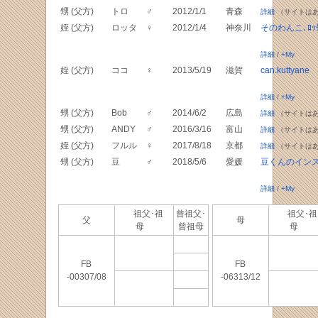
甥 (父方)
トロ
♂
2012/1/1
青森
詳細
（サイトは
姪 (父方)
ロッタ
♀
2012/1/4
神奈川
そのわんこ､ﾛｯ
詳細
/
+My
姪 (父方)
ココ
♀
2013/5/19
滋賀
can.kuttyane
詳細
/
+My
甥 (父方)
Bob
♂
2014/6/2
広島
詳細
（サイトは
甥 (父方)
ANDY
♂
2016/3/16
富山
詳細
（サイトは
姪 (父方)
フルル
♀
2017/8/18
京都
詳細
（サイトは
甥 (父方)
豆
♂
2018/5/6
愛媛
豆くんのイン
詳細
/
+My
祖父･祖
曾祖父･
祖父･祖
父
母
母
曾祖母
母
FB
FB
-00307/08
-06313/12