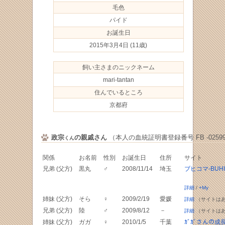
毛色
パイド
お誕生日
2015年3月4日
(11歳)
飼い主さまのニックネーム
mari-tantan
住んでいるところ
京都府
政宗
の親戚さん
（本人の血統証明書登録番号 FB -02599
くん
関係
お名前
性別
お誕生日
住所
サイト
兄弟 (父方)
黒丸
♂
2008/11/14
埼玉
ブヒコマ-BUHI
詳細
/
+My
姉妹 (父方)
そら
♀
2009/2/19
愛媛
詳細
（サイトは
兄弟 (父方)
陸
♂
2009/8/12
－
詳細
（サイトは
姉妹 (父方)
ガガ
♀
2010/1/5
千葉
ｶﾞｶﾞさんの成