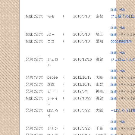
詳細
/
+My
姉妹 (父方)
モモ
♀
2010/3/13
京都
ブヒ親子の日
詳細
/
+My
姉妹 (父方)
ぶ～
♀
2010/5/10
埼玉
詳細
（サイトは
姉妹 (父方)
ココ
♀
2010/5/10
愛知
cocostagram
詳細
/
+My
兄弟 (父方)
ジェロ
♂
2010/12/16
滋賀
ジェロムくん
ム
詳細
/
+My
兄弟 (父方)
pépée
♂
2011/10/18
大阪
詳細
（サイトは
兄弟 (父方)
影虎
♂
2011/10/18
山梨
詳細
（サイトは
兄弟 (父方)
ビート
♂
2012/5/4
神奈川
詳細
（サイトは
姉妹 (父方)
ジャイ
♀
2012/10/27
滋賀
詳細
（サイトは
コ
兄弟 (父方)
ぽたろ
♂
2013/3/22
大阪
～ぽたろう日
う
詳細
/
+My
兄弟 (父方)
ジナン
♂
2013/3/22
千葉
詳細
（サイトは