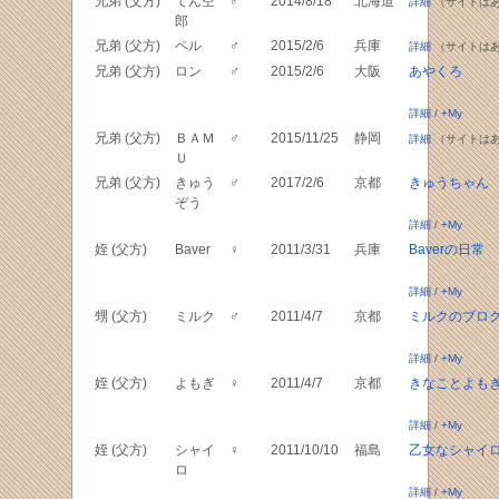
兄弟 (父方)
てん空
♂
2014/8/18
北海道
詳細
（サイトは
郎
兄弟 (父方)
ペル
♂
2015/2/6
兵庫
詳細
（サイトは
兄弟 (父方)
ロン
♂
2015/2/6
大阪
あやくろ
詳細
/
+My
兄弟 (父方)
ＢＡＭ
♂
2015/11/25
静岡
詳細
（サイトは
Ｕ
兄弟 (父方)
きゅう
♂
2017/2/6
京都
きゅうちゃん
ぞう
詳細
/
+My
姪 (父方)
Baver
♀
2011/3/31
兵庫
Baverの日常
詳細
/
+My
甥 (父方)
ミルク
♂
2011/4/7
京都
ミルクのブロ
詳細
/
+My
姪 (父方)
よもぎ
♀
2011/4/7
京都
きなことよも
詳細
/
+My
姪 (父方)
シャイ
♀
2011/10/10
福島
乙女なシャイ
ロ
詳細
/
+My