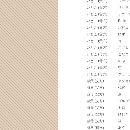
いとこ (父方)
ルージ
いとこ (母方)
サクラ
いとこ (父方)
デニー
いとこ (母方)
Belle
いとこ (父方)
パピコ
いとこ (父方)
ゆず
いとこ (父方)
杏
いとこ (父方)
こげ太
いとこ (母方)
こなつ
いとこ (母方)
のぶ
いとこ (母方)
空
いとこ (母方)
グラー
叔父 (父方)
アクセ
叔父 (父方)
代官
叔母 (父方)
京
叔父 (父方)
ゴルゴ
叔母 (父方)
ミロ
叔母 (父方)
ひじき
叔母 (父方)
福
叔父 (母方)
あぐ