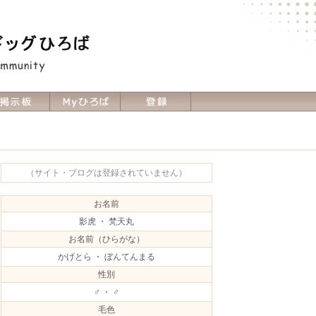
（サイト・ブログは登録されていません）
お名前
影虎 ・ 梵天丸
お名前（ひらがな）
かげとら ・ ぼんてんまる
性別
♂ ・ ♂
毛色