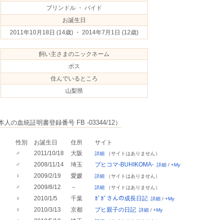
ブリンドル ・ パイド
お誕生日
2011年10月18日
(14歳) ・ 2014年7月1日
(12歳)
飼い主さまのニックネーム
ボス
住んでいるところ
山梨県
人の血統証明書登録番号 FB -03344/12）
性別
お誕生日
住所
サイト
♂
2011/10/18
大阪
詳細
（サイトはありません）
♂
2008/11/14
埼玉
ブヒコマ-BUHIKOMA-
詳細
/
+My
♀
2009/2/19
愛媛
詳細
（サイトはありません）
♂
2009/8/12
－
詳細
（サイトはありません）
♀
2010/1/5
千葉
ｶﾞｶﾞさんの成長日記
詳細
/
+My
♀
2010/3/13
京都
ブヒ親子の日記
詳細
/
+My