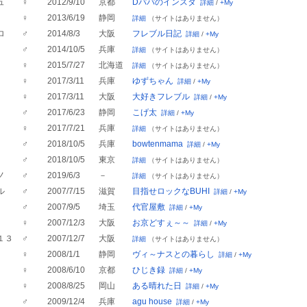
ュ
♀
2012/9/10
京都
Dパパのインスタ
詳細
/
+My
♀
2013/6/19
静岡
詳細
（サイトはありません）
ロ
♂
2014/8/3
大阪
フレブル日記
詳細
/
+My
♂
2014/10/5
兵庫
詳細
（サイトはありません）
♀
2015/7/27
北海道
詳細
（サイトはありません）
♀
2017/3/11
兵庫
ゆずちゃん
詳細
/
+My
♀
2017/3/11
大阪
大好きフレブル
詳細
/
+My
♂
2017/6/23
静岡
こげ太
詳細
/
+My
♀
2017/7/21
兵庫
詳細
（サイトはありません）
♂
2018/10/5
兵庫
bowtenmama
詳細
/
+My
♂
2018/10/5
東京
詳細
（サイトはありません）
ノ
♂
2019/6/3
－
詳細
（サイトはありません）
ル
♂
2007/7/15
滋賀
目指せロックなBUHI
詳細
/
+My
♂
2007/9/5
埼玉
代官屋敷
詳細
/
+My
♀
2007/12/3
大阪
お京どすぇ～～
詳細
/
+My
１３
♂
2007/12/7
大阪
詳細
（サイトはありません）
♀
2008/1/1
静岡
ヴィ～ナスとの暮らし
詳細
/
+My
♀
2008/6/10
京都
ひじき録
詳細
/
+My
♀
2008/8/25
岡山
ある晴れた日
詳細
/
+My
♂
2009/12/4
兵庫
agu house
詳細
/
+My