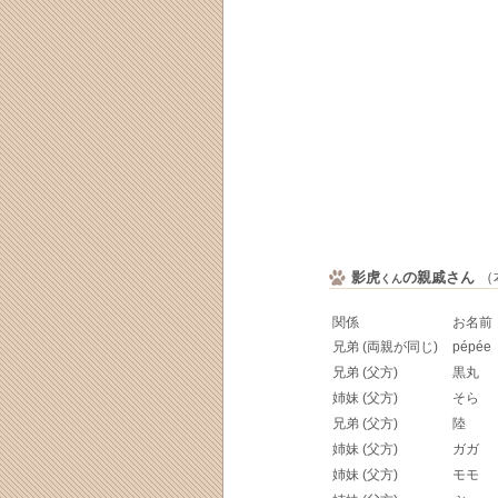
影虎
の親戚さん
（本
くん
関係
お名前
兄弟 (両親が同じ)
pépée
兄弟 (父方)
黒丸
姉妹 (父方)
そら
兄弟 (父方)
陸
姉妹 (父方)
ガガ
姉妹 (父方)
モモ