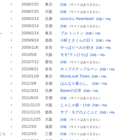
♀
2008/7/25
東京
詳細
（サイトはありません）
♀
2008/7/25
大阪
詳細
（サイトはありません）
♀
2009/2/14
兵庫
cocoホレ!!wan!wan!
詳細
/
+My
♀
2009/2/14
京都
詳細
（サイトはありません）
ン
♂
2009/2/14
東京
ブル トントン
詳細
/
+My
♀
2009/9/24
徳島
小町とさくらの日々
詳細
/
+My
♀
2009/11/6
奈良
やっぱりペルが好き
詳細
/
+My
♀
2010/5/9
大阪
モモ*テンひろば
詳細
/
+My
♂
2010/7/12
愛知
詳細
（サイトはありません）
♀
2010/8/21
奈良
ホップステップルーン
詳細
/
+My
♂
2010/12/9
東京
MonaLeuk Times
詳細
/
+My
♀
2011/3/9
京都
はんなり暮らし。
詳細
/
+My
♀
2011/3/31
兵庫
Baverの日常
詳細
/
+My
♀
2011/8/10
京都
詳細
（サイトはありません）
♀
2011/11/15
大阪
じゃじゃ姫・ひゆ
詳細
/
+My
♂
2011/11/15
徳島
サブ・モグのぶぐぶぐ
詳細
/
+My
♀
2011/12/25
大阪
詳細
（サイトはありません）
♂
2012/3/3
滋賀
詳細
（サイトはありません）
くら
♀
2012/3/3
三重
詳細
（サイトはありません）