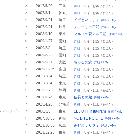
♂
2017/5/20
三重
詳細
（サイトはありません）
♂
2007/3/1
神奈川
詳細
（サイトはありません）
♀
2007/9/21
埼玉
イヴといっしょ
詳細
/
+My
♂
2007/9/21
岐阜
チャーリー日記
詳細
/
+My
♀
2008/9/10
東京
マルコの花マル日記
詳細
/
+My
♀
2009/1/27
愛知
詳細
（サイトはありません）
♂
2009/3/8
埼玉
詳細
（サイトはありません）
♂
2009/8/23
愛知
詳細
（サイトはありません）
♀
2009/9/27
大阪
ちろるの森
詳細
/
+My
♀
2009/11/16
富山
詳細
（サイトはありません）
♂
2011/7/14
埼玉
詳細
（サイトはありません）
♀
2011/7/14
東京
詳細
（サイトはありません）
♀
2012/1/2
静岡
詳細
（サイトはありません）
♂
2013/8/24
東京
信長と武蔵
詳細
/
+My
♂
2015/4/23
北海道
詳細
（サイトはありません）
・ガーナビー
♂
2006/5/5
東京
ELLIOTT Instagram
詳細
/
+My
♀
2007/10/30
神奈川
NO BITE NO LIFE
詳細
/
+My
♂
2013/10/30
広島
進む道２００７
詳細
/
+My
♀
2013/12/26
東京
詳細
（サイトはありません）