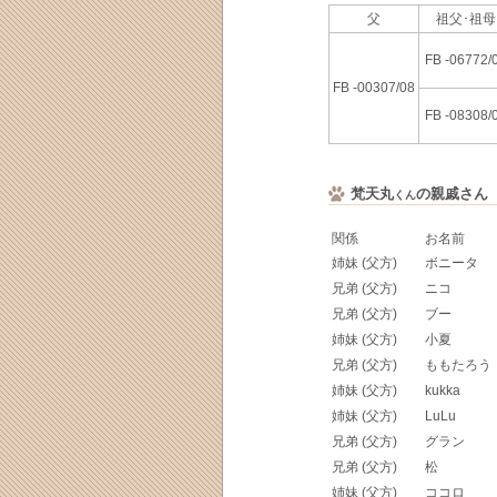
父
祖父･祖
FB -06772/
FB -00307/08
FB -08308/
梵天丸
の親戚さん
くん
関係
お名前
姉妹 (父方)
ボニータ
兄弟 (父方)
ニコ
兄弟 (父方)
ブー
姉妹 (父方)
小夏
兄弟 (父方)
ももたろう
姉妹 (父方)
kukka
姉妹 (父方)
LuLu
兄弟 (父方)
グラン
兄弟 (父方)
松
姉妹 (父方)
ココロ