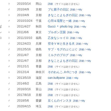
♀
2010/3/14
岡山
詳細
（サイトはありません）
♂
2010/4/9
京都
ブヒ親子の日記
詳細
/
+My
♀
2010/4/9
京都
きなことよもぎの日記
詳細
/
+My
♂
2010/10/24
千葉
心羽＆琉聖と一緒
詳細
/
+My
ば
♀
2011/4/27
秋田
Gucci ＊ photo log
詳細
/
+My
ン
♀
2011/6/6
東京
ブルボン王国
詳細
/
+My
ロ
♀
2011/10/10
福島
乙女なシャイロ
詳細
/
+My
♂
2012/4/23
兵庫
空冷ＶＷと生きる犬
詳細
/
+My
♂
2012/5/16
徳島
サブ・モグのぶぐぶぐ
詳細
/
+My
♂
2011/4/7
京都
ミルクのブログ
詳細
/
+My
♀
2011/4/7
京都
きなことよもぎの日記
詳細
/
+My
♂
2012/1/1
青森
詳細
（サイトはありません）
♀
2012/1/4
神奈川
そのわんこ､ﾛｯﾀにつき
詳細
/
+My
♀
2013/5/19
滋賀
can.kuttyane
詳細
/
+My
♂
2014/6/2
広島
詳細
（サイトはありません）
♂
2016/3/16
富山
詳細
（サイトはありません）
♀
2017/8/18
京都
詳細
（サイトはありません）
♂
2018/5/6
愛媛
豆くんのインスタ
詳細
/
+My
♂
2020/4/15
埼玉
詳細
（サイトはありません）