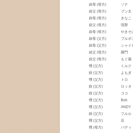
叔母 (母方)
ソナ
叔父 (母方)
ブン太
叔母 (母方)
きなこ
叔父 (母方)
琉聖
叔母 (母方)
やきそ
叔母 (父方)
ブルボ
叔母 (父方)
シャイ
叔父 (母方)
羅門
叔父 (母方)
もぐ蔵
甥 (父方)
ミルク
姪 (父方)
よもぎ
甥 (父方)
トロ
姪 (父方)
ロッタ
姪 (父方)
ココ
甥 (父方)
Bob
甥 (父方)
ANDY
姪 (父方)
フルル
甥 (父方)
豆
甥 (母方)
バディ