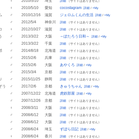
♀
2010/5/10
埼玉
詳細
（サイトはありません）
♀
2010/5/10
愛知
cocostagram
詳細
/
+My
ム
♂
2010/12/16
滋賀
ジェロムくんの生活
詳細
/
+My
♂
2012/5/4
神奈川
詳細
（サイトはありません）
コ
♀
2012/10/27
滋賀
詳細
（サイトはありません）
う
♂
2013/3/22
大阪
～ぽたろう日和～
詳細
/
+My
♂
2013/3/22
千葉
詳細
（サイトはありません）
郎
♂
2014/8/18
北海道
詳細
（サイトはありません）
♂
2015/2/6
兵庫
詳細
（サイトはありません）
♂
2015/2/6
大阪
あやくろ
詳細
/
+My
♂
2015/3/4
京都
詳細
（サイトはありません）
Ｕ
♂
2015/11/25
静岡
詳細
（サイトはありません）
ぞう
♂
2017/2/6
京都
きゅうちゃん
詳細
/
+My
♂
2007/12/22
北海道
虎鉄部屋
詳細
/
+My
♂
2007/12/26
京都
詳細
（サイトはありません）
♀
2008/3/11
大阪
詳細
（サイトはありません）
♂
2008/6/12
大阪
詳細
（サイトはありません）
♂
2008/6/12
大阪
詳細
（サイトはありません）
♂
2008/6/24
埼玉
ずぼら日記
詳細
/
+My
♀
2008/6/24
香川
詳細
（サイトはありません）