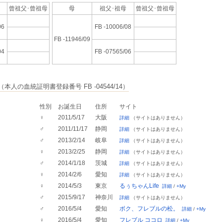
母
曾祖父･
曾祖母
母
祖父･祖母
曾祖父･
曾祖母
06
FB -10006/08
FB -11946/09
04
FB -07565/06
（本人の血統証明書登録番号 FB -04544/14）
性別
お誕生日
住所
サイト
♀
2011/5/17
大阪
詳細
（サイトはありません）
♂
2011/11/17
静岡
詳細
（サイトはありません）
♂
2013/2/14
岐阜
詳細
（サイトはありません）
♀
2013/2/25
静岡
詳細
（サイトはありません）
♂
2014/1/18
茨城
詳細
（サイトはありません）
♀
2014/2/6
愛知
詳細
（サイトはありません）
♀
2014/5/3
東京
るぅちゃんLife
詳細
/
+My
♂
2015/9/17
神奈川
詳細
（サイトはありません）
♂
2016/5/4
愛知
ボク、フレブルの松。
詳細
/
+My
♀
2016/5/4
愛知
フレブル ココロ
詳細
/
+My