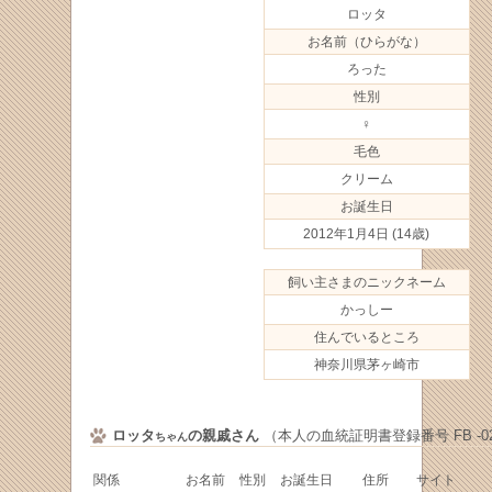
ロッタ
お名前（ひらがな）
ろった
性別
♀
毛色
クリーム
お誕生日
2012年1月4日
(14歳)
飼い主さまのニックネーム
かっしー
住んでいるところ
神奈川県茅ヶ崎市
ロッタ
の親戚さん
（本人の血統証明書登録番号 FB -021
ちゃん
関係
お名前
性別
お誕生日
住所
サイト