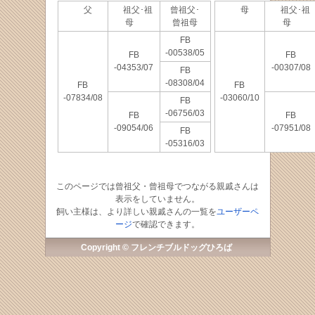
父
祖父･祖
曾祖父･
母
祖父･祖
母
曾祖母
母
FB
-00538/05
FB
FB
-04353/07
-00307/08
FB
-08308/04
FB
FB
-07834/08
-03060/10
FB
-06756/03
FB
FB
-09054/06
-07951/08
FB
-05316/03
このページでは曾祖父・曾祖母でつながる親戚さんは
表示をしていません。
飼い主様は、より詳しい親戚さんの一覧を
ユーザーペ
ージ
で確認できます。
Copyright © フレンチブルドッグひろば