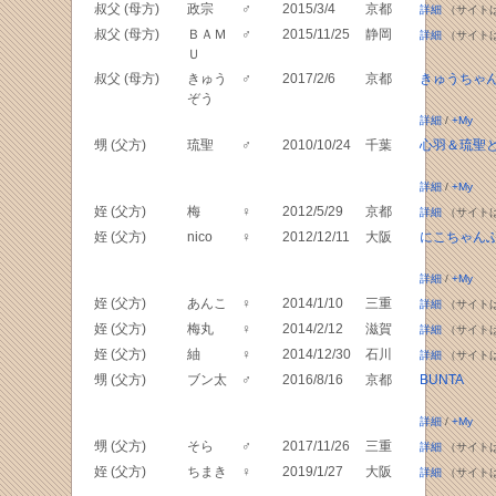
叔父 (母方)
政宗
♂
2015/3/4
京都
詳細
（サイト
叔父 (母方)
ＢＡＭ
♂
2015/11/25
静岡
詳細
（サイト
Ｕ
叔父 (母方)
きゅう
♂
2017/2/6
京都
きゅうちゃ
ぞう
詳細
/
+My
甥 (父方)
琉聖
♂
2010/10/24
千葉
心羽＆琉聖
詳細
/
+My
姪 (父方)
梅
♀
2012/5/29
京都
詳細
（サイト
姪 (父方)
nico
♀
2012/12/11
大阪
にこちゃん
詳細
/
+My
姪 (父方)
あんこ
♀
2014/1/10
三重
詳細
（サイト
姪 (父方)
梅丸
♀
2014/2/12
滋賀
詳細
（サイト
姪 (父方)
紬
♀
2014/12/30
石川
詳細
（サイト
甥 (父方)
ブン太
♂
2016/8/16
京都
BUNTA
詳細
/
+My
甥 (父方)
そら
♂
2017/11/26
三重
詳細
（サイト
姪 (父方)
ちまき
♀
2019/1/27
大阪
詳細
（サイト