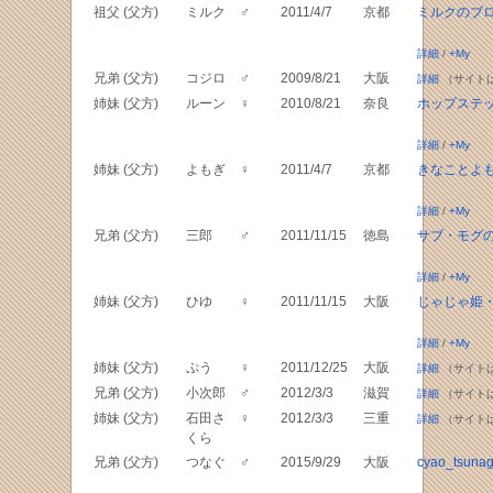
祖父 (父方)
ミルク
♂
2011/4/7
京都
ミルクのブ
詳細
/
+My
兄弟 (父方)
コジロ
♂
2009/8/21
大阪
詳細
（サイト
姉妹 (父方)
ルーン
♀
2010/8/21
奈良
ホップステ
詳細
/
+My
姉妹 (父方)
よもぎ
♀
2011/4/7
京都
きなことよ
詳細
/
+My
兄弟 (父方)
三郎
♂
2011/11/15
徳島
サブ・モグ
詳細
/
+My
姉妹 (父方)
ひゆ
♀
2011/11/15
大阪
じゃじゃ姫
詳細
/
+My
姉妹 (父方)
ぷう
♀
2011/12/25
大阪
詳細
（サイト
兄弟 (父方)
小次郎
♂
2012/3/3
滋賀
詳細
（サイト
姉妹 (父方)
石田さ
♀
2012/3/3
三重
詳細
（サイト
くら
兄弟 (父方)
つなぐ
♂
2015/9/29
大阪
cyao_tsuna