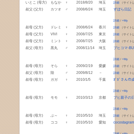
いとこ (母方)
もなか
♀
2018/8/20
埼玉
詳細
（サイト
叔父 (父方)
カツオ
♂
2008/6/24
埼玉
ずぼら日記
詳細
/
+My
叔母 (父方)
ドレミ
♀
2008/6/24
香川
詳細
（サイト
叔母 (父方)
VIVI
♀
2008/7/25
東京
詳細
（サイト
叔母 (父方)
ミント
♀
2008/7/25
大阪
詳細
（サイト
叔父 (母方)
黒丸
♂
2008/11/14
埼玉
ブヒコマ-BUH
詳細
/
+My
叔母 (母方)
そら
♀
2009/2/19
愛媛
詳細
（サイト
叔父 (母方)
陸
♂
2009/8/12
－
詳細
（サイト
叔母 (母方)
ガガ
♀
2010/1/5
千葉
ｶﾞｶﾞさんの
詳細
/
+My
叔母 (母方)
モモ
♀
2010/3/13
京都
ブヒ親子の
詳細
/
+My
叔母 (母方)
ぶ～
♀
2010/5/10
埼玉
詳細
（サイト
叔母 (母方)
ココ
♀
2010/5/10
愛知
cocostagra
詳細
/
+My