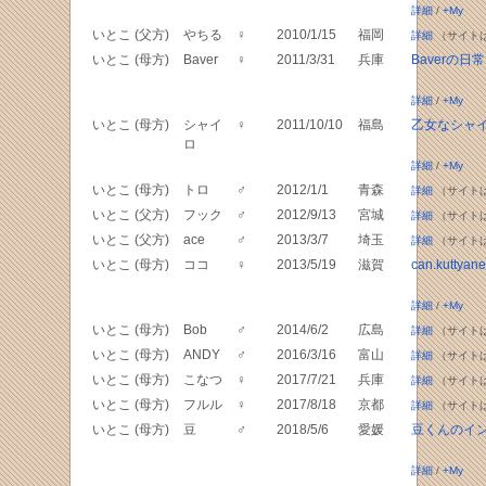
詳細
/
+My
いとこ (父方)
やちる
♀
2010/1/15
福岡
詳細
（サイト
いとこ (母方)
Baver
♀
2011/3/31
兵庫
Baverの日常
詳細
/
+My
いとこ (母方)
シャイ
♀
2011/10/10
福島
乙女なシャ
ロ
詳細
/
+My
いとこ (母方)
トロ
♂
2012/1/1
青森
詳細
（サイト
いとこ (父方)
フック
♂
2012/9/13
宮城
詳細
（サイト
いとこ (父方)
ace
♂
2013/3/7
埼玉
詳細
（サイト
いとこ (母方)
ココ
♀
2013/5/19
滋賀
can.kuttyane
詳細
/
+My
いとこ (母方)
Bob
♂
2014/6/2
広島
詳細
（サイト
いとこ (母方)
ANDY
♂
2016/3/16
富山
詳細
（サイト
いとこ (母方)
こなつ
♀
2017/7/21
兵庫
詳細
（サイト
いとこ (母方)
フルル
♀
2017/8/18
京都
詳細
（サイト
いとこ (母方)
豆
♂
2018/5/6
愛媛
豆くんのイ
詳細
/
+My