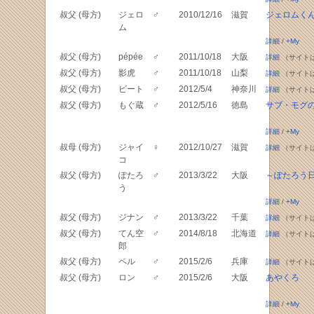
叔父 (母方)
ジェロ
♂
2010/12/16
滋賀
ジェロムく
ム
詳細
/
+My
叔父 (母方)
pépée
♂
2011/10/18
大阪
詳細
（サイト
叔父 (母方)
影虎
♂
2011/10/18
山梨
詳細
（サイト
叔父 (母方)
ビート
♂
2012/5/4
神奈川
詳細
（サイト
叔父 (母方)
もぐ蔵
♂
2012/5/16
徳島
サブ・モグ
詳細
/
+My
叔母 (母方)
ジャイ
♀
2012/10/27
滋賀
詳細
（サイト
コ
叔父 (母方)
ぽたろ
♂
2013/3/22
大阪
～ぽたろう
う
詳細
/
+My
叔父 (母方)
ジナン
♂
2013/3/22
千葉
詳細
（サイト
叔父 (母方)
てん空
♂
2014/8/18
北海道
詳細
（サイト
郎
叔父 (母方)
ペル
♂
2015/2/6
兵庫
詳細
（サイト
叔父 (母方)
ロン
♂
2015/2/6
大阪
あやくろ
詳細
/
+My