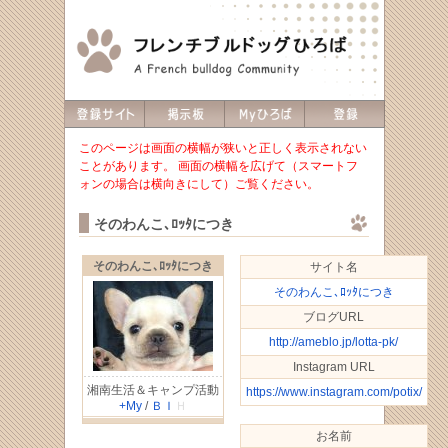
このページは画面の横幅が狭いと正しく表示されない
ことがあります。 画面の横幅を広げて（スマートフ
ォンの場合は横向きにして）ご覧ください。
そのわんこ､ﾛｯﾀにつき
そのわんこ､ﾛｯﾀにつき
サイト名
そのわんこ､ﾛｯﾀにつき
ブログURL
http://ameblo.jp/lotta-pk/
Instagram URL
湘南生活＆キャンプ活動
https://www.instagram.com/potix/
+My
/
Ｂ
Ｉ
Ｈ
お名前