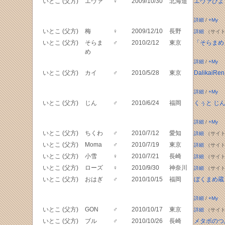
いとこ (父方)
エヴァ
♀
2009/10/30
北海道
エヴァびよ
詳細
/
+My
いとこ (父方)
梅
♀
2009/12/10
長野
詳細
（サイト
いとこ (父方)
そらま
♂
2010/2/12
東京
「そらまめ
め
詳細
/
+My
いとこ (父方)
カイ
♂
2010/5/28
東京
DalikaiR
詳細
/
+My
いとこ (父方)
じん
♂
2010/6/24
福岡
くぅと じ
詳細
/
+My
いとこ (父方)
ちくわ
♂
2010/7/12
愛知
詳細
（サイト
いとこ (父方)
Moma
♂
2010/7/19
東京
詳細
（サイト
いとこ (父方)
小雪
♀
2010/7/21
長崎
詳細
（サイト
いとこ (父方)
ローズ
♀
2010/9/30
神奈川
詳細
（サイト
いとこ (父方)
おはぎ
♂
2010/10/15
福岡
ぼくまめ蔵
詳細
/
+My
いとこ (父方)
GON
♂
2010/10/17
東京
詳細
（サイト
いとこ (父方)
ブル
♂
2010/10/26
長崎
メタボのつ