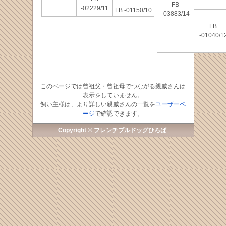
FB
-02229/11
FB -01150/10
-03883/14
FB
-01040/1
このページでは曾祖父・曾祖母でつながる親戚さんは
表示をしていません。
飼い主様は、より詳しい親戚さんの一覧を
ユーザーペ
ージ
で確認できます。
Copyright © フレンチブルドッグひろば