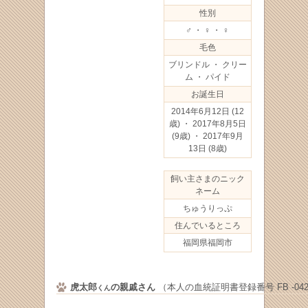
性別
♂ ・ ♀ ・ ♀
毛色
ブリンドル ・ クリー
ム ・ パイド
お誕生日
2014年6月12日
(12
歳) ・ 2017年8月5日
(9歳) ・ 2017年9月
13日
(8歳)
飼い主さまのニック
ネーム
ちゅうりっぷ
住んでいるところ
福岡県福岡市
虎太郎
の親戚さん
（本人の血統証明書登録番号 FB -0429
くん