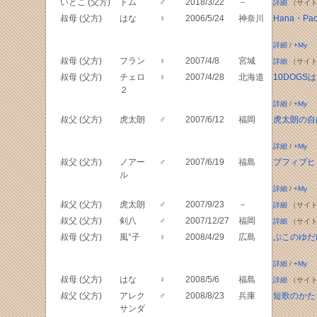
いとこ (父方)
トム
♂
2018/3/22
－
詳細
（サイト
叔母 (父方)
はな
♀
2006/5/24
神奈川
Hana・Pao
詳細
/
+My
叔母 (父方)
フラン
♀
2007/4/8
宮城
詳細
（サイト
叔母 (父方)
チェロ
♀
2007/4/28
北海道
10DOGS
２
詳細
/
+My
叔父 (父方)
虎太朗
♂
2007/6/12
福岡
虎太朗の自
詳細
/
+My
叔父 (父方)
ノアー
♂
2007/6/19
福島
ブフィブヒ
ル
詳細
/
+My
叔父 (父方)
虎太朗
♂
2007/9/23
－
詳細
（サイト
叔父 (父方)
剣八
♂
2007/12/27
福岡
詳細
（サイト
叔母 (父方)
風°子
♀
2008/4/29
広島
ぷこのゆだ
詳細
/
+My
叔母 (父方)
はな
♀
2008/5/6
福島
詳細
（サイト
叔父 (父方)
アレク
♂
2008/8/23
兵庫
短歌のかた
サンダ