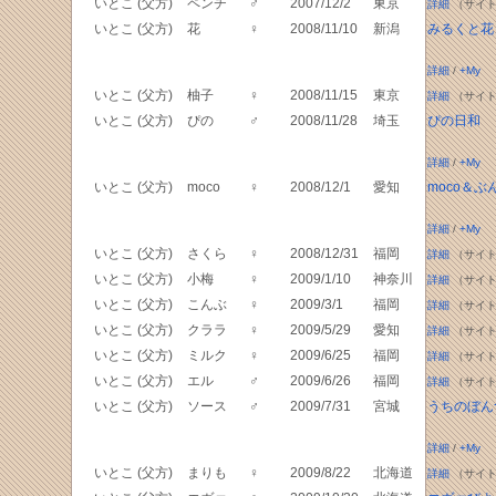
いとこ (父方)
ペンチ
♂
2007/12/2
東京
詳細
（サイト
いとこ (父方)
花
♀
2008/11/10
新潟
みるくと花
詳細
/
+My
いとこ (父方)
柚子
♀
2008/11/15
東京
詳細
（サイト
いとこ (父方)
ぴの
♂
2008/11/28
埼玉
ぴの日和
詳細
/
+My
いとこ (父方)
moco
♀
2008/12/1
愛知
moco＆
詳細
/
+My
いとこ (父方)
さくら
♀
2008/12/31
福岡
詳細
（サイト
いとこ (父方)
小梅
♀
2009/1/10
神奈川
詳細
（サイト
いとこ (父方)
こんぶ
♀
2009/3/1
福岡
詳細
（サイト
いとこ (父方)
クララ
♀
2009/5/29
愛知
詳細
（サイト
いとこ (父方)
ミルク
♀
2009/6/25
福岡
詳細
（サイト
いとこ (父方)
エル
♂
2009/6/26
福岡
詳細
（サイト
いとこ (父方)
ソース
♂
2009/7/31
宮城
うちのぼん
詳細
/
+My
いとこ (父方)
まりも
♀
2009/8/22
北海道
詳細
（サイト