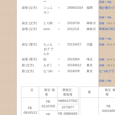
ー
詳細
/
+My
叔母 (父方)
ジュニ
♀
2008/10/24
福岡
我が家のブ
ヨン
詳細
/
+My
叔父 (父方)
とろ助
♂
2010/7/9
神奈川
詳細
（サイト
叔母 (父方)
coco
♀
2011/1/2
神奈川
IRIE&COC
詳細
/
+My
叔父 (母方)
ちょん
♂
2013/4/27
大阪
詳細
（サイト
まげ で
んか
叔母 (母方)
結
♀
2015/6/4
埼玉
詳細
（サイト
姪 (父方)
もずく
♀
2016/9/12
東京
詳細
（サイト
姪 (父方)
なつめ
♀
2018/2/9
東京
なつめグラ
詳細
/
+My
父
祖父･祖
曾祖父･
祖父･
母
母
曾祖母
母
NM84237502
FB
-02107/05
FB
1073877
FB
-00418/0
-08165/12
FB -09884/09
FB