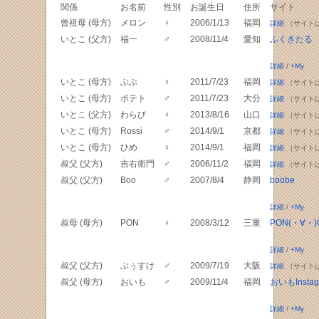
関係
お名前
性別
お誕生日
住所
サイト
曾祖母 (母方)
メロン
♀
2006/1/13
福岡
詳細
（サイト
いとこ (父方)
福一
♂
2008/11/4
愛知
ふくきたる
詳細
/
+My
いとこ (母方)
ぶぶ
♀
2011/7/23
福岡
詳細
（サイト
いとこ (母方)
ポテト
♂
2011/7/23
大分
詳細
（サイト
いとこ (父方)
わらび
♀
2013/8/16
山口
詳細
（サイト
いとこ (母方)
Rossi
♂
2014/9/1
京都
詳細
（サイト
いとこ (母方)
ひめ
♀
2014/9/1
福岡
詳細
（サイト
叔父 (父方)
吉右衛門
♂
2006/11/2
福岡
詳細
（サイト
叔父 (父方)
Boo
♂
2007/8/4
静岡
boobe
詳細
/
+My
叔母 (母方)
PON
♀
2008/3/12
三重
PON(・∀・)
詳細
/
+My
叔父 (父方)
ぶぅすけ
♂
2009/7/19
大阪
詳細
（サイト
叔父 (母方)
おいも
♂
2009/11/4
福岡
おいもInstag
詳細
/
+My