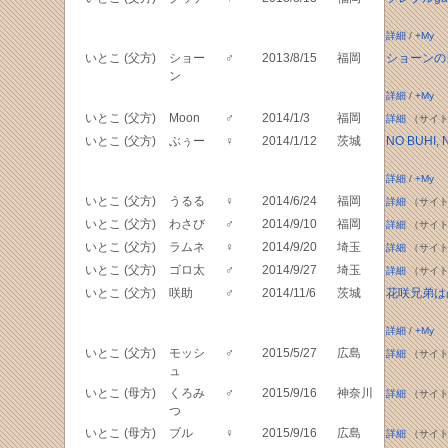
詳細
/
+My
いとこ (父方)
ショー
♂
2013/8/15
福岡
ショーンの
ン
詳細
/
+My
いとこ (父方)
Moon
♂
2014/1/3
福岡
詳細
（サイト
いとこ (父方)
ぶぅー
♀
2014/1/12
茨城
NO BUHI, 
詳細
/
+My
いとこ (父方)
うるる
♀
2014/6/24
福岡
詳細
（サイト
いとこ (父方)
わさび
♂
2014/9/10
福岡
詳細
（サイト
いとこ (父方)
ラムネ
♀
2014/9/20
埼玉
詳細
（サイト
いとこ (父方)
ゴロ太
♂
2014/9/27
埼玉
詳細
（サイト
いとこ (父方)
咲助
♂
2014/11/6
茨城
花咲兄弟は
詳細
/
+My
いとこ (父方)
モッシ
♂
2015/5/27
広島
詳細
（サイト
ュ
いとこ (母方)
くろみ
♂
2015/9/16
神奈川
詳細
（サイト
つ
いとこ (母方)
ブル
♀
2015/9/16
広島
詳細
（サイト