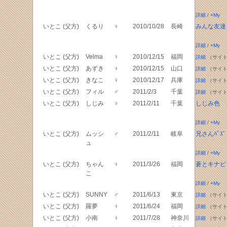
詳細
/
+My
いとこ (父方)
くるり
♀
2010/10/28
長崎
みんな友達
詳細
/
+My
いとこ (父方)
Velma
♀
2010/12/15
福岡
詳細
（サイト
いとこ (父方)
あずき
♀
2010/12/15
山口
詳細
（サイト
いとこ (父方)
きなこ
♀
2010/12/17
兵庫
詳細
（サイト
いとこ (父方)
フィル
♂
2011/2/3
千葉
詳細
（サイト
いとこ (父方)
しじみ
♀
2011/2/11
千葉
しじみ色
詳細
/
+My
いとこ (父方)
ムッシ
♂
2011/2/11
岐阜
兄さんﾊﾞｽﾞ
ュ
詳細
/
+My
いとこ (父方)
ちゃん
♀
2011/3/26
福岡
蒼とキナピ
こ
詳細
/
+My
いとこ (父方)
SUNNY
♂
2011/6/13
東京
詳細
（サイト
いとこ (父方)
羅夢
♀
2011/6/24
福岡
詳細
（サイト
いとこ (父方)
小南
♀
2011/7/28
神奈川
詳細
（サイト