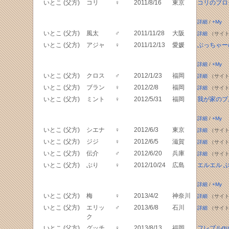
いとこ (父方)
コリ
♀
2011/8/16
東京
コリのブロ
詳細
/
+My
いとこ (父方)
風太
♂
2011/11/28
大阪
詳細
（サイト
いとこ (父方)
アジャ
♀
2011/12/13
愛媛
ぶっちゃー
詳細
/
+My
いとこ (父方)
クロス
♂
2012/1/23
福岡
詳細
（サイト
いとこ (父方)
ブラン
♀
2012/2/8
福岡
詳細
（サイト
いとこ (父方)
ミント
♀
2012/5/31
福岡
我が家のブ
詳細
/
+My
いとこ (父方)
シエナ
♀
2012/6/3
東京
詳細
（サイト
いとこ (父方)
ジジ
♀
2012/6/5
滋賀
詳細
（サイト
いとこ (父方)
伝介
♂
2012/6/20
兵庫
詳細
（サイト
いとこ (父方)
ぶり
♀
2012/10/24
広島
エルエル 
詳細
/
+My
いとこ (父方)
梅
♀
2013/4/2
神奈川
詳細
（サイト
いとこ (父方)
エリッ
♂
2013/6/8
石川
詳細
（サイト
ク
いとこ (父方)
グッチ
♀
2013/8/13
福岡
フレブルguc