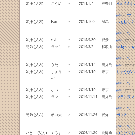
姉妹 (父方)
こうめ
♀
2014/1/4
神奈川
うめのみ│
詳細
/
+My
姉妹 (父方)
Fam
♀
2014/10/25
群馬
ふぁむちぐ
詳細
/
+My
姉妹 (父方)
vivi
♀
2015/6/30
愛媛
詳細
（サイト
兄弟 (父方)
ラッキ
♂
2016/3/2
和歌山
luckykobay
ー
詳細
/
+My
姉妹 (父方)
うた
♀
2016/4/14
鹿児島
詳細
（サイト
姉妹 (父方)
しょう
♀
2016/4/19
東京
しょうがﾌﾞ
が
詳細
/
+My
姉妹 (父方)
なつ
♀
2016/4/19
東京
詳細
（サイト
姉妹 (父方)
ラン
♀
2016/11/14
鹿児島
今日のラン
詳細
/
+My
兄弟 (父方)
ポコ太
♂
2016/11/26
愛知
ポコ太
詳細
/
+My
いとこ (父方)
くろま
♂
2006/11/30
北海道
のんびりま