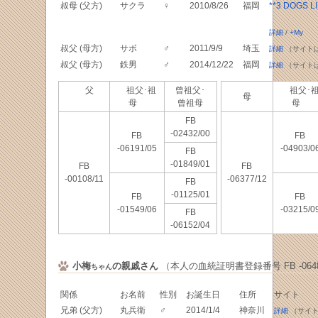
叔母 (父方)
サクラ
♀
2010/8/26
福岡
**3 DOGS L
詳細
/
+My
叔父 (母方)
サボ
♂
2011/9/9
埼玉
詳細
（サイト
叔父 (母方)
鉄男
♂
2014/12/22
福岡
詳細
（サイト
父
祖父･祖
曾祖父･
祖父･
母
母
曾祖母
母
FB
-02432/00
FB
FB
-06191/05
-04903/0
FB
-01849/01
FB
FB
-00108/11
-06377/12
FB
-01125/01
FB
FB
-01549/06
-03215/0
FB
-06152/04
小梅
の親戚さん
（本人の血統証明書登録番号 FB -0648
ちゃん
関係
お名前
性別
お誕生日
住所
サイト
兄弟 (父方)
丸兵衛
♂
2014/1/4
神奈川
詳細
（サイト