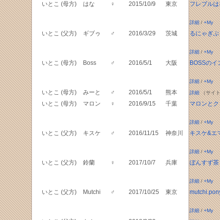
いとこ (母方)
はな
♀
2015/10/9
東京
フレブルは
詳細
/
+My
いとこ (父方)
ギブゥ
♂
2016/3/29
茨城
るにゃぎぶ
詳細
/
+My
いとこ (母方)
Boss
♂
2016/5/1
大阪
BOSSのイ
詳細
/
+My
いとこ (母方)
みーと
♂
2016/5/1
熊本
詳細
（サイト
いとこ (母方)
マロン
♀
2016/9/15
千葉
マロンとク
詳細
/
+My
いとこ (父方)
キスケ
♂
2016/11/15
神奈川
キスケ&エ
詳細
/
+My
いとこ (父方)
鈴蘭
♀
2017/10/7
兵庫
ぼんすず茶
詳細
/
+My
いとこ (父方)
Mutchi
♂
2017/10/25
東京
mutchi.pon
詳細
/
+My