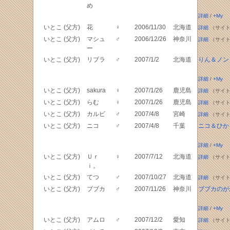
め
詳細
/
+My
いとこ (父方)
花
♀
2006/11/30
北海道
詳細
（サイト
いとこ (父方)
マシュ
♂
2006/12/26
神奈川
詳細
（サイト
ー
いとこ (父方)
リブラ
♂
2007/1/2
北海道
りん＆ノン
詳細
/
+My
いとこ (父方)
sakura
♀
2007/1/26
鹿児島
詳細
（サイト
いとこ (父方)
らむ
♀
2007/1/26
鹿児島
詳細
（サイト
いとこ (父方)
カルビ
♂
2007/4/8
宮崎
詳細
（サイト
いとこ (父方)
ニコ
♂
2007/4/8
千葉
ニコ＆ひか
詳細
/
+My
いとこ (父方)
Ｕｒ
♀
2007/7/12
北海道
詳細
（サイト
ｉ。
いとこ (父方)
てつ
♂
2007/10/27
北海道
詳細
（サイト
いとこ (父方)
ブブカ
♂
2007/11/26
神奈川
ブブカのが
詳細
/
+My
いとこ (父方)
アムロ
♂
2007/12/2
愛知
詳細
（サイト