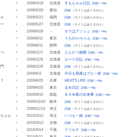
も
♀
2008/4/19
北海道
すもんちゅ日記
詳細
/
+My
ん
♀
2008/5/20
愛知
詳細
（サイトはありません）
トル
♂
2008/5/22
福岡
詳細
（サイトはありません）
ジー
♀
2008/5/27
北海道
詳細
（サイトはありません）
♀
2008/6/28
－
オラはアッシュ
詳細
/
+My
♂
2008/8/11
東京
うちの○○ちゃん
詳細
/
+My
♀
2008/8/11
静岡
詳細
（サイトはありません）
かつ
♀
2008/11/7
北海道
とんかつ御膳
詳細
/
+My
ク
♂
2008/11/9
北海道
ルーク日記
詳細
/
+My
衛門
♂
2008/11/9
北海道
詳細
（サイトはありません）
み
♀
2009/6/3
北海道
今日も我家はブヒ一家
詳細
/
+My
ＡＴ
♂
2009/6/25
兵庫
HEAT'S LIFE
詳細
/
+My
♂
2009/6/25
東京
まめ日記
詳細
/
+My
♂
2009/9/15
鳥取
ＢＯＷ家の出来事
詳細
/
+My
ん
♀
2009/10/10
岐阜
詳細
（サイトはありません）
♀
2009/11/14
埼玉
詳細
（サイトはありません）
子ちゃん
♀
2010/3/12
埼玉
いつも一緒
詳細
/
+My
郎
♂
2010/3/12
京都
詳細
（サイトはありません）
♀
2010/4/14
千葉
リリルナ
詳細
/
+My
セ
♀
2010/5/11
東京
詳細
（サイトはありません）