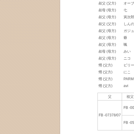
叔父 (父方)
オー
叔母 (母方)
七
叔父 (母方)
寅次
叔父 (父方)
しん
叔父 (母方)
ガジ
叔父 (母方)
爺
叔父 (母方)
颯
叔母 (母方)
みい
叔父 (母方)
ニコ
甥 (父方)
ビリ
甥 (父方)
にこ
甥 (父方)
PARM
甥 (父方)
avi
父
祖父
FB -0
FB -07378/07
FB -0