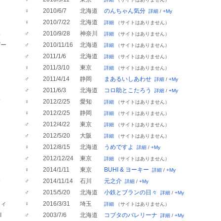
♀
2010/6/7
北海道
のんちゃん気分
詳細
/
+My
♀
2010/7/22
北海道
詳細
（サイトはありません）
郎
♂
2010/9/28
神奈川
詳細
（サイトはありません）
ぱー
♂
2010/11/16
北海道
詳細
（サイトはありません）
た
♂
2011/1/6
北海道
詳細
（サイトはありません）
♀
2011/3/10
東京
詳細
（サイトはありません）
♂
2011/4/14
静岡
まあるいしあわせ
詳細
/
+My
助
♂
2011/6/3
北海道
コロ助とこたろう
詳細
/
+My
ぎ
♀
2012/2/25
愛知
詳細
（サイトはありません）
ク
♀
2012/2/25
静岡
詳細
（サイトはありません）
ロ
♂
2012/4/22
東京
詳細
（サイトはありません）
♂
2012/5/20
大阪
詳細
（サイトはありません）
♀
2012/8/15
北海道
うめですよ
詳細
/
+My
♂
2012/12/24
東京
詳細
（サイトはありません）
♀
2014/1/11
東京
BUHI & ヨーキー
詳細
/
+My
介
♂
2014/11/14
石川
元之介
詳細
/
+My
♂
2015/5/20
北海道
小鉄とブランの日々
詳細
/
+My
ティ
♀
2016/3/31
埼玉
詳細
（サイトはありません）
I
♂
2003/7/6
北海道
コブタのバレリーナ
詳細
/
+My