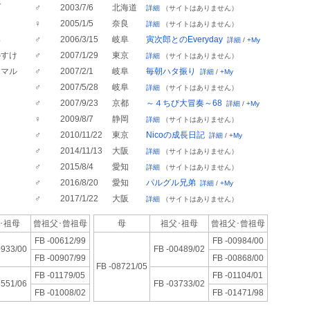
ブ
♂
2003/7/6
北海道
詳細
（サイトはありません）
♀
2005/1/5
奈良
詳細
（サイトはありません）
郎
♂
2006/3/15
岐阜
寅次郎とのEveryday
詳細
/
+My
のすけ
♂
2007/1/29
東京
詳細
（サイトはありません）
ュマル
♂
2007/2/1
岐阜
毎朝ハタ振り
詳細
/
+My
♂
2007/5/28
岐阜
詳細
（サイトはありません）
♂
2007/9/23
京都
～４ちび大冒奏～68
詳細
/
+My
♀
2009/8/7
静岡
詳細
（サイトはありません）
♂
2010/11/22
東京
Nicoの成長日記
詳細
/
+My
ー
♂
2014/11/13
大阪
詳細
（サイトはありません）
♂
2015/8/4
愛知
詳細
（サイトはありません）
♂
2016/8/20
愛知
パルグル兄弟
詳細
/
+My
♂
2017/1/22
大阪
詳細
（サイトはありません）
･祖母
曾祖父･
曾祖母
母
祖父･祖母
曾祖父･
曾祖母
FB -00612/99
FB -00984/00
0933/00
FB -00489/02
FB -00907/99
FB -00868/00
FB -08721/05
FB -01179/05
FB -01104/01
5551/06
FB -03733/02
FB -01008/02
FB -01471/98