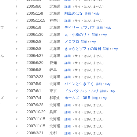
♀
2005/9/6
北海道
詳細
（サイトはありません）
♀
2005/11/8
北海道
離島のはな
詳細
/
+My
コ
♂
2005/11/15
神奈川
詳細
（サイトはありません）
ガブ
♂
2006/1/9
北海道
デイリー ガブガブ
詳細
/
+My
♂
2006/1/30
北海道
元・小樽のリト
詳細
/
+My
♂
2006/2/8
北海道
メロブロ
詳細
/
+My
♂
2006/2/8
北海道
きゃらとゾフィの毎日
詳細
/
+My
まん
♂
2006/4/27
北海道
詳細
（サイトはありません）
ん
♂
2006/6/20
愛知
詳細
（サイトはありません）
♀
2006/9/8
岐阜
詳細
（サイトはありません）
♀
2007/2/23
北海道
詳細
（サイトはありません）
ン
♀
2007/5/9
北海道
パインと生きてく
詳細
/
+My
ん
♂
2007/6/1
東京
ドタバタ ぶぅ・ぷり
詳細
/
+My
ムズ
♂
2007/7/4
和歌山
ホームズ・38.5
詳細
/
+My
が
♂
2007/9/28
北海道
詳細
（サイトはありません）
ゅ
♀
2007/10/29
兵庫
詳細
（サイトはありません）
子
♀
2007/11/15
北海道
詳細
（サイトはありません）
♀
2007/11/15
北海道
詳細
（サイトはありません）
郎
♂
2008/3/21
京都
詳細
（サイトはありません）