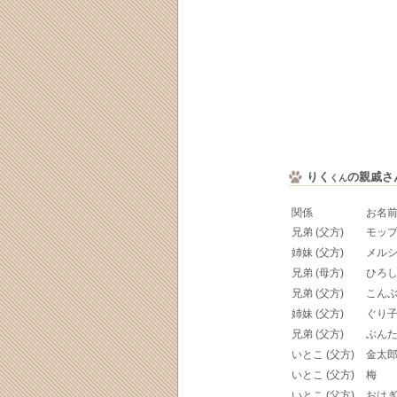
りく
の親戚さ
くん
関係
お名
兄弟 (父方)
モッ
姉妹 (父方)
メル
兄弟 (母方)
ひろ
兄弟 (父方)
こん
姉妹 (父方)
ぐり
兄弟 (父方)
ぶん
いとこ (父方)
金太
いとこ (父方)
梅
いとこ (父方)
おは