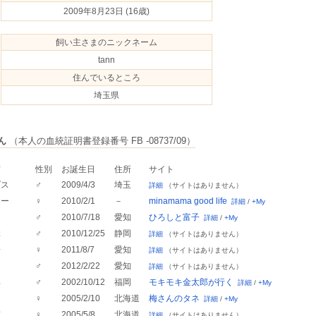
2009年8月23日
(16歳)
飼い主さまのニックネーム
tann
住んでいるところ
埼玉県
ん
（本人の血統証明書登録番号 FB -08737/09）
前
性別
お誕生日
住所
サイト
プス
♂
2009/4/3
埼玉
詳細
（サイトはありません）
シー
♀
2010/2/1
－
minamama good life
詳細
/
+My
し
♂
2010/7/18
愛知
ひろしと富子
詳細
/
+My
ぶ
♂
2010/12/25
静岡
詳細
（サイトはありません）
子
♀
2011/8/7
愛知
詳細
（サイトはありません）
た
♂
2012/2/22
愛知
詳細
（サイトはありません）
郎
♂
2002/10/12
福岡
モキモキ金太郎が行く
詳細
/
+My
♀
2005/2/10
北海道
梅さんのタネ
詳細
/
+My
ぎ
♀
2005/5/8
北海道
詳細
（サイトはありません）