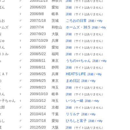
リコ
♂
2005/11/15
神奈川
詳細
（サイトはありません）
ぱん
♂
2006/6/20
愛知
詳細
（サイトはありません）
♀
2006/9/8
岐阜
詳細
（サイトはありません）
ろお
♂
2007/1/18
茨城
ごろおの日常
詳細
/
+My
ームズ
♂
2007/7/4
和歌山
ホームズ・38.5
詳細
/
+My
吉
♂
2007/9/23
大阪
詳細
（サイトはありません）
ぢゅ
♀
2007/10/29
兵庫
詳細
（サイトはありません）
りん
♀
2008/5/20
愛知
詳細
（サイトはありません）
ストル
♂
2008/5/22
福岡
詳細
（サイトはありません）
ら
♂
2008/8/11
東京
うちの○○ちゃん
詳細
/
+My
♀
2008/8/11
静岡
詳細
（サイトはありません）
ＥＡＴ
♂
2009/6/25
兵庫
HEAT'S LIFE
詳細
/
+My
め
♂
2009/6/25
東京
まめ日記
詳細
/
+My
く
♂
2009/8/23
埼玉
詳細
（サイトはありません）
りん
♀
2009/10/10
岐阜
詳細
（サイトはありません）
キ子ちゃん
♀
2010/3/12
埼玉
いつも一緒
詳細
/
+My
太郎
♂
2010/3/12
京都
詳細
（サイトはありません）
y
♀
2010/4/14
千葉
リリルナ
詳細
/
+My
ろし
♂
2010/7/18
愛知
ひろしと富子
詳細
/
+My
蔵
♂
2012/5/20
大阪
詳細
（サイトはありません）