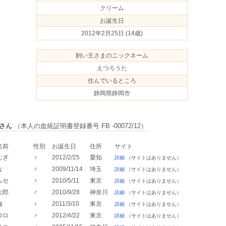
クリーム
お誕生日
2012年2月25日
(14歳)
飼い主さまのニックネーム
えつろうた
住んでいるところ
静岡県静岡市
さん
（本人の血統証明書登録番号 FB -00072/12）
名前
性別
お誕生日
住所
サイト
むぎ
♀
2012/2/25
愛知
詳細
（サイトはありません）
な
♀
2009/11/14
埼玉
詳細
（サイトはありません）
ムセ
♀
2010/5/11
東京
詳細
（サイトはありません）
太郎
♂
2010/9/28
神奈川
詳細
（サイトはありません）
梅
♀
2011/3/10
東京
詳細
（サイトはありません）
ロロ
♂
2012/4/22
東京
詳細
（サイトはありません）