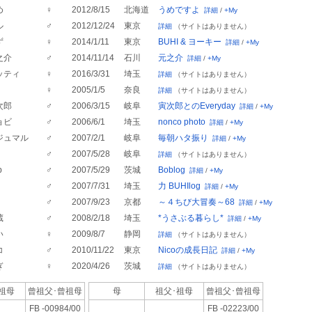
め
♀
2012/8/15
北海道
うめですよ
詳細
/
+My
ル
♂
2012/12/24
東京
詳細
（サイトはありません）
ず
♀
2014/1/11
東京
BUHI & ヨーキー
詳細
/
+My
之介
♂
2014/11/14
石川
元之介
詳細
/
+My
ッティ
♀
2016/3/31
埼玉
詳細
（サイトはありません）
♀
2005/1/5
奈良
詳細
（サイトはありません）
次郎
♂
2006/3/15
岐阜
寅次郎とのEveryday
詳細
/
+My
ョビ
♂
2006/6/1
埼玉
nonco photo
詳細
/
+My
ジュマル
♂
2007/2/1
岐阜
毎朝ハタ振り
詳細
/
+My
♂
2007/5/28
岐阜
詳細
（サイトはありません）
b
♂
2007/5/29
茨城
Boblog
詳細
/
+My
♂
2007/7/31
埼玉
力 BUHIlog
詳細
/
+My
♂
2007/9/23
京都
～４ちび大冒奏～68
詳細
/
+My
蔵
♂
2008/2/18
埼玉
*うさぶる暮らし*
詳細
/
+My
い
♀
2009/8/7
静岡
詳細
（サイトはありません）
コ
♂
2010/11/22
東京
Nicoの成長日記
詳細
/
+My
ぎ
♀
2020/4/26
茨城
詳細
（サイトはありません）
･祖母
曾祖父･
曾祖母
母
祖父･祖母
曾祖父･
曾祖母
FB -00984/00
FB -02223/00