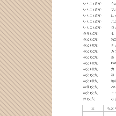
いとこ (父方)
う
いとこ (父方)
ブ
いとこ (父方)
ゆ
いとこ (父方)
元
いとこ (父方)
ロ
叔母 (父方)
七
叔父 (父方)
寅
叔父 (母方)
チ
叔父 (父方)
ガ
叔父 (父方)
爺
叔父 (母方)
Bo
叔父 (母方)
力
叔父 (父方)
颯
叔父 (母方)
地
叔母 (父方)
み
叔父 (父方)
ニ
姪 (父方)
む
父
祖父