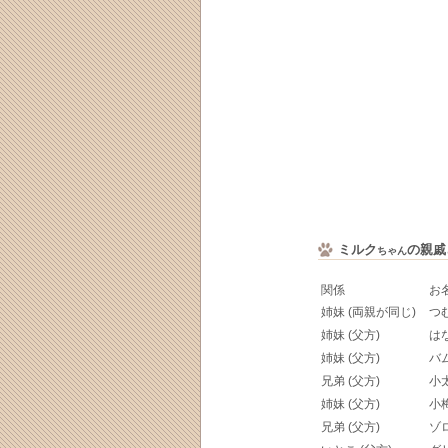
ミルク
の親戚
ちゃん
関係
お
姉妹 (両親が同じ)
つ
姉妹 (父方)
は
姉妹 (父方)
バ
兄弟 (父方)
小
姉妹 (父方)
小
兄弟 (父方)
ゾ