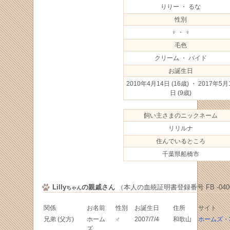
りりー ・ るな
性別
♀ ・ ♀
毛色
クリーム ・ パイド
お誕生日
2010年4月14日
(16歳) ・ 2017年5月
日
(9歳)
飼い主さまのニックネーム
リリルナ
住んでいるところ
千葉県船橋市
Lilly
の親戚さん
（本人の血統証明書登録番号 FB -0400
ちゃん
関係
お名前
性別
お誕生日
住所
サイト
兄弟 (父方)
ホーム
♂
2007/7/4
和歌山
ホームズ・3
ズ