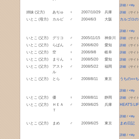
詳細
/
+My
姉妹 (父方)
あぢゅ
♀
2007/10/29
兵庫
詳細
（サイト
いとこ (母方)
カルビ
♂
2004/6/3
大阪
カルゴロの
詳細
/
+My
いとこ (父方)
グリコ
♂
2005/11/15
神奈川
詳細
（サイト
いとこ (父方)
らぱん
♂
2006/6/20
愛知
詳細
（サイト
いとこ (父方)
空
♀
2006/9/8
岐阜
詳細
（サイト
いとこ (父方)
まりん
♀
2008/5/20
愛知
詳細
（サイト
いとこ (父方)
アスト
♂
2008/5/22
福岡
詳細
（サイト
ル
いとこ (父方)
とら
♂
2008/8/11
東京
うちの○○
詳細
/
+My
いとこ (父方)
優
♀
2008/8/11
静岡
詳細
（サイト
いとこ (父方)
ＨＥＡ
♂
2009/6/25
兵庫
HEAT'S LI
Ｔ
詳細
/
+My
いとこ (父方)
まめ
♂
2009/6/25
東京
まめ日記
詳細
/
+My