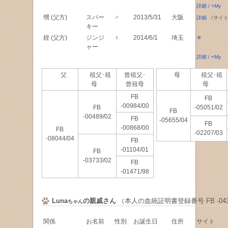
詳細
/
+My
甥 (父方)
スパー
♂
2013/5/31
大阪
詳細
（サイト
キー
姪 (父方)
ジンジ
♀
2014/6/1
埼玉
✳
ャー
詳細
/
+My
父
祖父･祖
曾祖父･
母
祖父･祖
母
曾祖母
母
FB
FB
-00984/00
FB
-05051/02
FB
-00489/02
FB
-05655/04
FB
-00868/00
FB
-02207/03
-08044/04
FB
-01104/01
FB
-03733/02
FB
-01471/98
Luna
の親戚さん
（本人の血統証明書登録番号 FB -0435
ちゃん
関係
お名前
性別
お誕生日
住所
サイト