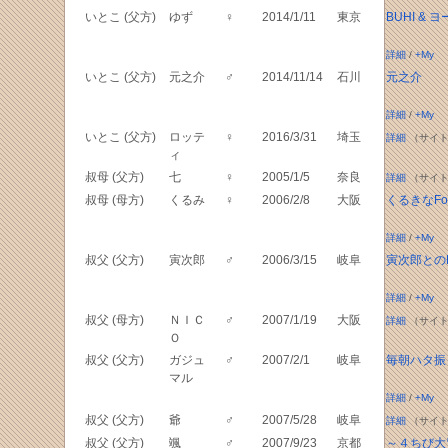
いとこ (父方)
ゆず
♀
2014/1/11
東京
BUHI & 
詳細
/
+My
いとこ (父方)
元之介
♂
2014/11/14
石川
元之介
詳細
/
+My
いとこ (父方)
ロッテ
♀
2016/3/31
埼玉
詳細
（サイト
ィ
叔母 (父方)
七
♀
2005/1/5
奈良
詳細
（サイト
叔母 (母方)
くるみ
♀
2006/2/8
大阪
くるきなFour
詳細
/
+My
叔父 (父方)
寅次郎
♂
2006/3/15
岐阜
寅次郎とのEv
詳細
/
+My
叔父 (母方)
ＮＩＣ
♂
2007/1/19
大阪
詳細
（サイト
Ｏ
叔父 (父方)
ガジュ
♂
2007/2/1
岐阜
毎朝ハタ振
マル
詳細
/
+My
叔父 (父方)
爺
♂
2007/5/28
岐阜
詳細
（サイト
叔父 (父方)
颯
♂
2007/9/23
京都
～４ちび大