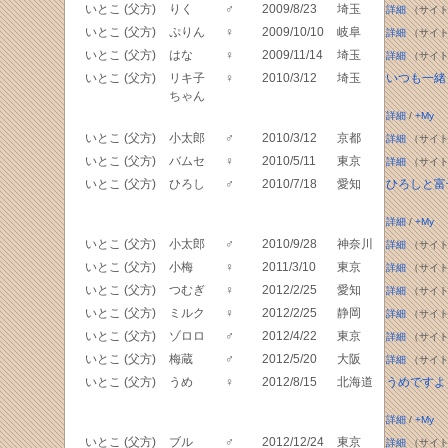
いとこ (父方)
りく
♂
2009/8/23
埼玉
詳細
（サイト
いとこ (父方)
ぷりん
♀
2009/10/10
岐阜
詳細
（サイト
いとこ (父方)
はな
♀
2009/11/14
埼玉
詳細
（サイト
いとこ (父方)
リキ子
♀
2010/3/12
埼玉
いつも一緒
ちゃん
詳細
/
+My
いとこ (父方)
小太郎
♂
2010/3/12
京都
詳細
（サイト
いとこ (父方)
バムセ
♀
2010/5/11
東京
詳細
（サイト
いとこ (父方)
ひろし
♂
2010/7/18
愛知
ひろしと富
詳細
/
+My
いとこ (父方)
小太郎
♂
2010/9/28
神奈川
詳細
（サイト
いとこ (父方)
小梅
♀
2011/3/10
東京
詳細
（サイト
いとこ (父方)
つむぎ
♀
2012/2/25
愛知
詳細
（サイト
いとこ (父方)
ミルク
♀
2012/2/25
静岡
詳細
（サイト
いとこ (父方)
ゾロロ
♂
2012/4/22
東京
詳細
（サイト
いとこ (父方)
梅蔵
♂
2012/5/20
大阪
詳細
（サイト
いとこ (父方)
うめ
♀
2012/8/15
北海道
うめですよ
詳細
/
+My
いとこ (父方)
ブル
♂
2012/12/24
東京
詳細
（サイト