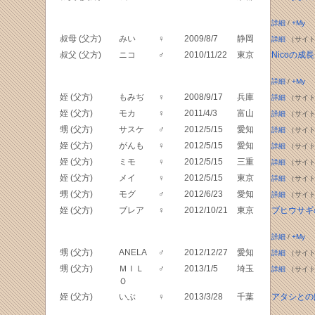
詳細
/
+My
叔母 (父方)
みい
♀
2009/8/7
静岡
詳細
（サイト
叔父 (父方)
ニコ
♂
2010/11/22
東京
Nicoの成
詳細
/
+My
姪 (父方)
もみぢ
♀
2008/9/17
兵庫
詳細
（サイト
姪 (父方)
モカ
♀
2011/4/3
富山
詳細
（サイト
甥 (父方)
サスケ
♂
2012/5/15
愛知
詳細
（サイト
姪 (父方)
がんも
♀
2012/5/15
愛知
詳細
（サイト
姪 (父方)
ミモ
♀
2012/5/15
三重
詳細
（サイト
姪 (父方)
メイ
♀
2012/5/15
東京
詳細
（サイト
甥 (父方)
モグ
♂
2012/6/23
愛知
詳細
（サイト
姪 (父方)
ブレア
♀
2012/10/21
東京
ブヒウサギ
詳細
/
+My
甥 (父方)
ANELA
♂
2012/12/27
愛知
詳細
（サイト
甥 (父方)
ＭＩＬ
♂
2013/1/5
埼玉
詳細
（サイト
Ｏ
姪 (父方)
いぶ
♀
2013/3/28
千葉
アタシとの