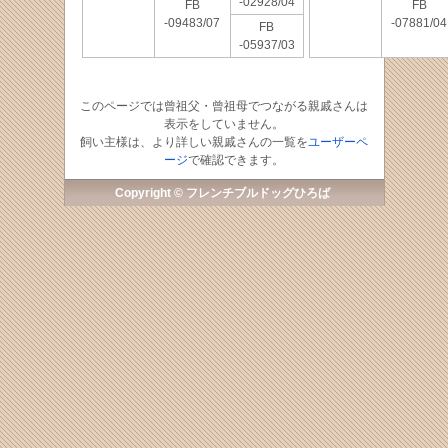
-02928/04
FB
FB
-09483/07
-07881/04
FB
-05937/03
このページでは曾祖父・曾祖母でつながる親戚さんは
表示をしていません。
飼い主様は、より詳しい親戚さんの一覧を
ユーザーペ
ージ
で確認できます。
Copyright © フレンチブルドッグひろば