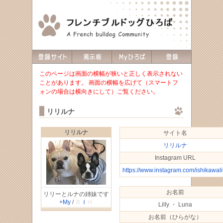
このページは画面の横幅が狭いと正しく表示されない
ことがあります。 画面の横幅を広げて（スマートフ
ォンの場合は横向きにして）ご覧ください。
リリルナ
リリルナ
サイト名
リリルナ
Instagram URL
https://www.instagram.com/ishikawalil
お名前
リリーとルナの姉妹です
+My
/
Ｂ
Ｉ
Ｈ
Lilly ・ Luna
お名前（ひらがな）