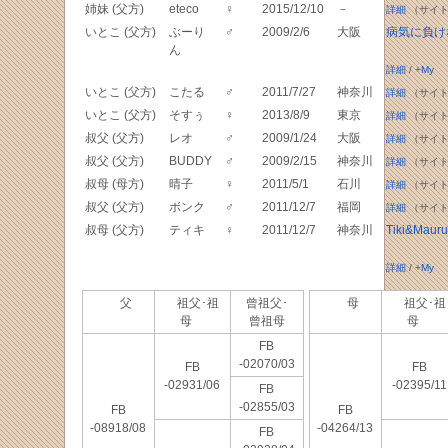
姉妹 (父方)
eteco
♀
2015/12/10
－
詳細
（サイト
いとこ (父方)
ぶーり
♂
2009/2/6
大阪
病気に負け
ん
詳細
/
+My
いとこ (父方)
こたる
♂
2011/7/27
神奈川
詳細
（サイト
いとこ (父方)
そすぅ
♀
2013/8/9
東京
詳細
（サイト
叔父 (父方)
レオ
♂
2009/1/24
大阪
詳細
（サイト
叔父 (父方)
BUDDY
♂
2009/2/15
神奈川
詳細
（サイト
叔母 (母方)
晴子
♀
2011/5/1
石川
詳細
（サイト
叔父 (父方)
ボンク
♂
2011/12/7
福岡
詳細
（サイト
叔母 (父方)
ティキ
♀
2011/12/7
神奈川
Tiki&Mauru
詳細
/
+My
父
祖父･祖
曾祖父･
母
祖父･祖
母
曾祖母
母
FB
-02070/03
FB
FB
-02931/06
-02395/11
FB
-02855/03
FB
FB
-08918/08
-04264/13
FB