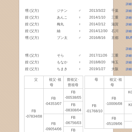
詳細
甥 (父方)
ジナン
♂
2013/3/22
千葉
詳細
姪 (父方)
あんこ
♀
2014/1/10
三重
詳細
姪 (父方)
梅丸
♀
2014/2/12
滋賀
詳細
姪 (父方)
紬
♀
2014/12/30
石川
詳細
甥 (父方)
ブン太
♂
2016/8/16
京都
BU
詳細
甥 (父方)
そら
♂
2017/11/26
三重
詳細
姪 (父方)
もなか
♀
2018/8/20
埼玉
詳細
姪 (父方)
ちまき
♀
2019/1/27
大阪
詳細
父
祖父･祖
曾祖父･
母
祖父･祖
母
曾祖母
母
FB
K
-00538/05
FB
FB
-04353/07
-10006/08
FB
K
FB
-08308/04
FB
-01768/10
-07834/08
FB
FB
-06756/03
FB
-05109/06
-09054/06
FB