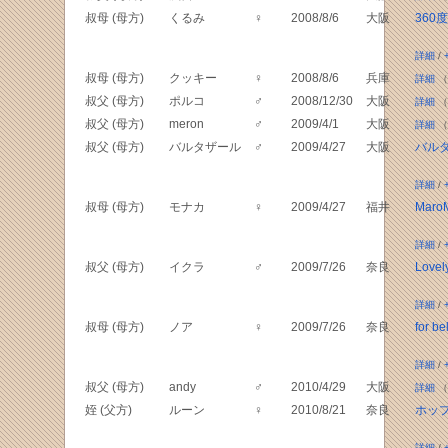
叔母 (母方)
くるみ
♀
2008/8/6
大阪
360
詳細
/
叔母 (母方)
クッキー
♀
2008/8/6
兵庫
詳細
（
叔父 (母方)
ポルコ
♂
2008/12/30
大阪
詳細
（
叔父 (母方)
meron
♂
2009/4/1
大阪
詳細
（
叔父 (母方)
バルタザール
♂
2009/4/27
大阪
バル
詳細
/
叔母 (母方)
モナカ
♀
2009/4/27
福井
MaroM
詳細
/
叔父 (母方)
イクラ
♂
2009/7/26
奈良
Lovely
詳細
/
叔母 (母方)
ノア
♀
2009/7/26
奈良
for be
詳細
/
叔父 (母方)
andy
♂
2010/4/29
大阪
詳細
（
姪 (父方)
ルーン
♀
2010/8/21
奈良
ホッ
詳細
/