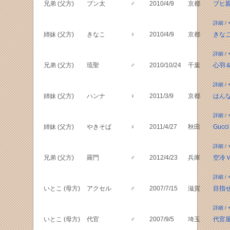
兄弟 (父方)
ブン太
♂
2010/4/9
京都
ブヒ
詳細
/
姉妹 (父方)
きなこ
♀
2010/4/9
京都
きな
詳細
/
兄弟 (父方)
琉聖
♂
2010/10/24
千葉
心羽
詳細
/
姉妹 (父方)
ハンナ
♀
2011/3/9
京都
はん
詳細
/
姉妹 (父方)
やきそば
♀
2011/4/27
秋田
Gucci
詳細
/
兄弟 (父方)
羅門
♂
2012/4/23
兵庫
空冷
詳細
/
いとこ (母方)
アクセル
♂
2007/7/15
滋賀
目指せ
詳細
/
いとこ (母方)
代官
♂
2007/9/5
埼玉
代官