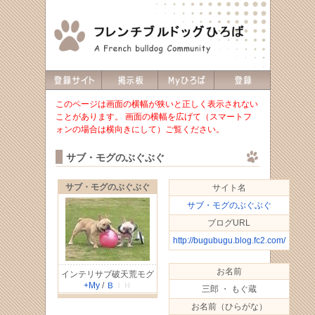
このページは画面の横幅が狭いと正しく表示されない
ことがあります。 画面の横幅を広げて（スマートフ
ォンの場合は横向きにして）ご覧ください。
サブ・モグのぶぐぶぐ
サブ・モグのぶぐぶぐ
サイト名
サブ・モグのぶぐぶぐ
ブログURL
http://bugubugu.blog.fc2.com/
お名前
インテリサブ破天荒モグ
+My
/
Ｂ
ＩＨ
三郎 ・ もぐ蔵
お名前（ひらがな）