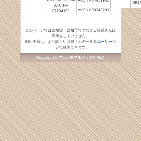
AKCNM84451901
-054
AKC NP
AKCNM88240203
07294101
このページでは曾祖父・曾祖母でつながる親戚さんは
表示をしていません。
飼い主様は、より詳しい親戚さんの一覧を
ユーザーペ
ージ
で確認できます。
Copyright © フレンチブルドッグひろば