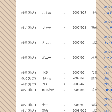
詳細
/
叔母 (母方)
こまめ
♀
2006/8/27
神奈川
こま
詳細
/
叔父 (母方)
プッチ
♂
2007/5/28
宮崎
プッ
詳細
/
叔母 (母方)
きなこ
♀
2007/6/5
大阪
ほの
詳細
/
叔母 (母方)
ボニー
♀
2007/6/5
埼玉
ジャ
詳細
/
叔母 (母方)
小夏
♀
2007/6/5
兵庫
詳細
（
叔父 (母方)
らいち
♂
2007/8/26
静岡
詳細
（
叔母 (母方)
コナ
♀
2008/4/29
－
詳細
（
叔父 (母方)
mon次郎
♂
2008/5/8
兵庫
monji
詳細
/
叔父 (母方)
十一
♂
2008/6/12
大阪
詳細
（
叔父 (母方)
茂吉
♂
2008/6/12
大阪
詳細
（