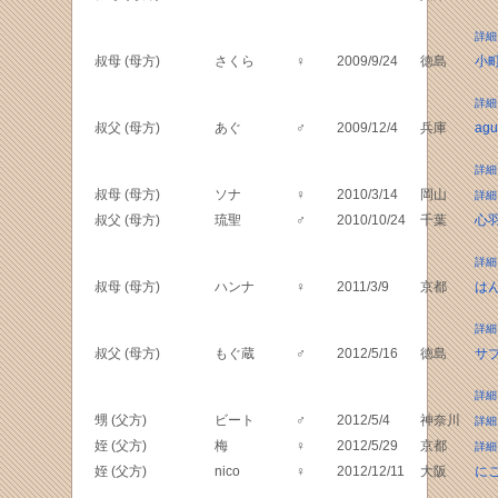
詳細
叔母 (母方)
さくら
♀
2009/9/24
徳島
小
詳細
叔父 (母方)
あぐ
♂
2009/12/4
兵庫
agu
詳細
叔母 (母方)
ソナ
♀
2010/3/14
岡山
詳細
叔父 (母方)
琉聖
♂
2010/10/24
千葉
心
詳細
叔母 (母方)
ハンナ
♀
2011/3/9
京都
は
詳細
叔父 (母方)
もぐ蔵
♂
2012/5/16
徳島
サ
詳細
甥 (父方)
ビート
♂
2012/5/4
神奈川
詳細
姪 (父方)
梅
♀
2012/5/29
京都
詳細
姪 (父方)
nico
♀
2012/12/11
大阪
に