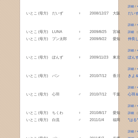
詳細
/
いとこ (母方)
だいず
♀
2008/12/27
大阪
だい
詳細
/
いとこ (母方)
LUNA
♀
2009/8/25
宮城
詳細
（
いとこ (母方)
プン太郎
♂
2009/9/22
愛知
仲良
詳細
/
いとこ (母方)
ぽんず
♀
2009/11/23
東京
ぽん
詳細
/
いとこ (母方)
パン
♀
2010/7/12
香川
きよ
詳細
/
いとこ (母方)
心羽
♂
2010/7/12
千葉
心羽
詳細
/
いとこ (母方)
ちくわ
♀
2010/8/17
愛知
詳細
（
いとこ (母方)
白流
♂
2011/1/4
福岡
*はる
詳細
/