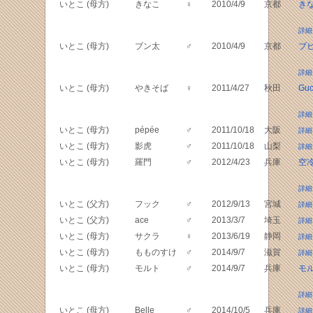
いとこ (母方)
きなこ
♀
2010/4/9
京都
き
詳細
いとこ (母方)
ブン太
♂
2010/4/9
京都
ブ
詳細
いとこ (母方)
やきそば
♀
2011/4/27
秋田
Guc
詳細
いとこ (母方)
pépée
♂
2011/10/18
大阪
詳細
いとこ (母方)
影虎
♂
2011/10/18
山梨
詳細
いとこ (母方)
羅門
♂
2012/4/23
兵庫
空
詳細
いとこ (父方)
フック
♂
2012/9/13
宮城
詳細
いとこ (父方)
ace
♂
2013/3/7
埼玉
詳細
いとこ (母方)
サクラ
♀
2013/6/19
静岡
詳細
いとこ (母方)
もものすけ
♂
2014/9/7
滋賀
詳細
いとこ (母方)
モルト
♂
2014/9/7
兵庫
モ
詳細
いとこ (母方)
Belle
♂
2014/10/5
兵庫
詳細