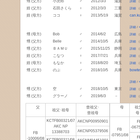
甥 (父方)
小次郎
♂
2012/3/3
滋賀
詳細
（
姪 (父方)
石田さくら
♀
2012/3/3
三重
詳細
（
姪 (母方)
ココ
♀
2013/5/19
滋賀
can.k
詳細
/
甥 (母方)
Bob
♂
2014/6/2
広島
詳細
（
甥 (父方)
Belle
♂
2014/10/5
兵庫
詳細
（
甥 (父方)
ＢＡＭＵ
♂
2015/11/25
静岡
詳細
（
姪 (父方)
こなつ
♀
2017/7/21
兵庫
詳細
（
姪 (母方)
もなか
♀
2018/8/20
埼玉
詳細
（
甥 (父方)
のぶ
♂
2018/10/5
兵庫
bowt
詳細
/
甥 (父方)
空
♂
2018/10/5
東京
詳細
（
甥 (父方)
グラーノ
♂
2019/6/3
－
詳細
（
父
曾祖父･
母
祖父
祖父･祖母
曾祖母
KCTFB00321/07
AKCNP00950901
F
AKC NP
-067
FB
AKCNP05379506
13388703
FB
-07951/08
F
-10006/08
KCTFB00311/08