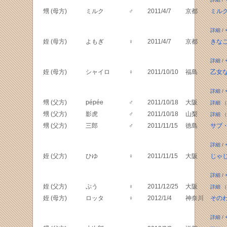
甥 (母方)
ミルク
♂
2011/4/7
京都
ミル
詳細
/
姪 (母方)
よもぎ
♀
2011/4/7
京都
きな
詳細
/
姪 (母方)
シャイロ
♀
2011/10/10
福島
乙女
詳細
/
甥 (父方)
pépée
♂
2011/10/18
大阪
詳細
（
甥 (父方)
影虎
♂
2011/10/18
山梨
詳細
（
甥 (父方)
三郎
♂
2011/11/15
徳島
サブ
詳細
/
姪 (父方)
ひゆ
♀
2011/11/15
大阪
じゃ
詳細
/
姪 (父方)
ぷう
♀
2011/12/25
大阪
詳細
（
姪 (母方)
ロッタ
♀
2012/1/4
神奈川
そのわ
詳細
/