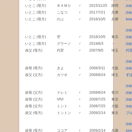
いとこ (母方)
ＢＡＭＵ
♂
2015/11/25
静岡
詳細
いとこ (母方)
こなつ
♀
2017/7/21
兵庫
詳細
いとこ (母方)
のぶ
♂
2018/10/5
兵庫
bo
詳細
いとこ (母方)
空
♂
2018/10/5
東京
詳細
いとこ (母方)
グラーノ
♂
2019/6/3
－
詳細
叔父 (母方)
代官
♂
2007/9/5
埼玉
代
詳細
叔母 (母方)
きよ
♀
2008/3/11
大阪
詳細
叔父 (父方)
カツオ
♂
2008/6/24
埼玉
ず
詳細
叔母 (父方)
ドレミ
♀
2008/6/24
香川
詳細
叔母 (父方)
VIVI
♀
2008/7/25
東京
詳細
叔母 (父方)
ミント
♀
2008/7/25
大阪
詳細
叔父 (母方)
トントン
♂
2009/2/14
東京
ブル
詳細
叔母 (母方)
ココア
♀
2009/2/14
兵庫
coc