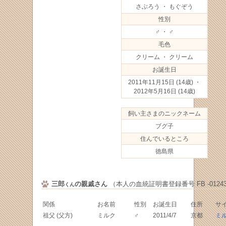
さぶろう ・ もぐぞう
性別
♂ ・ ♂
毛色
クリーム ・ クリーム
お誕生日
2011年11月15日
(14歳) ・
2012年5月16日
(14歳)
飼い主さまのニックネーム
ブグ子
住んでいるところ
徳島県
三郎
の親戚さん
（本人の血統証明書登録番号 FB -01243
くん
関係
お名前
性別
お誕生日
住所
サ
祖父 (父方)
ミルク
♂
2011/4/7
京都
ミ