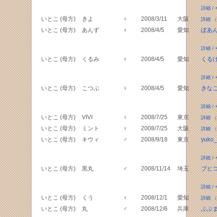
詳細
/
いとこ (母方)
きよ
♀
2008/3/11
大阪
詳細
（
いとこ (母方)
あんず
♀
2008/4/5
愛知
ぽあ
詳細
/
いとこ (母方)
くるみ
♀
2008/4/5
愛知
くる
詳細
/
いとこ (母方)
こつぶ
♀
2008/4/5
愛知
きな
詳細
/
いとこ (母方)
VIVI
♀
2008/7/25
東京
詳細
（
いとこ (母方)
ミント
♀
2008/7/25
大阪
詳細
（
いとこ (母方)
キウィ
♂
2008/9/18
東京
yuko_
詳細
/
いとこ (母方)
黒丸
♂
2008/11/14
埼玉
ブヒコ
詳細
/
いとこ (母方)
くう
♀
2008/12/1
愛知
詳細
（
いとこ (母方)
丸
♂
2008/12/6
兵庫
ぶぶ