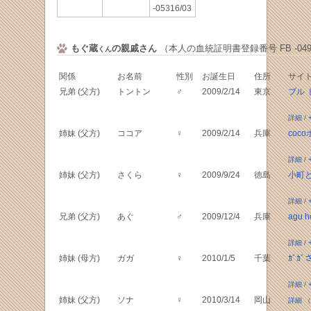
-05316/03
もぐ蔵
の親戚さん
（本人の血統証明書登録番号 FB -0492
くん
関係
お名前
性別
お誕生日
住所
サイ
兄弟 (父方)
トントン
♂
2009/2/14
東京
ブル 
詳細
/
姉妹 (父方)
ココア
♀
2009/2/14
兵庫
coco
詳細
/
姉妹 (父方)
さくら
♀
2009/9/24
徳島
小町
詳細
/
兄弟 (父方)
あぐ
♂
2009/12/4
兵庫
agu h
詳細
/
姉妹 (母方)
ガガ
♀
2010/1/5
千葉
ｶﾞｶ
詳細
/
姉妹 (父方)
ソナ
♀
2010/3/14
岡山
詳細
（