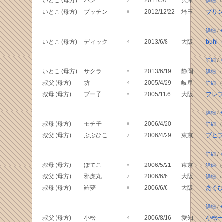
いとこ (母方)
パン
♂
2011/5/7
兵庫
詳細
（
いとこ (母方)
プッチン
♀
2012/12/22
埼玉
プリ
詳細
/
いとこ (母方)
ディック
♂
2013/6/8
大阪
buhi_
詳細
/
いとこ (母方)
サクラ
♀
2013/6/19
静岡
詳細
（
叔父 (母方)
坊
♂
2005/4/29
岐阜
詳細
（
叔母 (母方)
ブー子
♀
2005/11/6
大阪
フレ
詳細
/
叔母 (母方)
モチ子
♀
2006/4/20
－
詳細
（
叔父 (母方)
ぶぶひこ
♂
2006/4/29
東京
ブヒ
詳細
/
叔母 (母方)
ぽてこ
♀
2006/5/21
東京
詳細
（
叔父 (母方)
邪虎丸
♂
2006/6/6
大阪
詳細
（
叔母 (母方)
羅夢
♀
2006/6/6
大阪
あく
詳細
/
叔父 (母方)
小松
♂
2006/8/16
愛知
小松