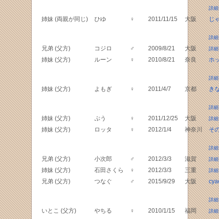
詳細
姉妹 (両親が同じ)
ひゆ
♀
2011/11/15
大阪
じ
詳細
兄弟 (父方)
コジロ
♂
2009/8/21
大阪
詳細
姉妹 (父方)
ルーン
♀
2010/8/21
奈良
ホ
詳細
姉妹 (父方)
よもぎ
♀
2011/4/7
京都
き
詳細
姉妹 (父方)
ぷう
♀
2011/12/25
大阪
詳細
姉妹 (父方)
ロッタ
♀
2012/1/4
神奈川
その
詳細
兄弟 (父方)
小次郎
♂
2012/3/3
滋賀
詳細
姉妹 (父方)
石田さくら
♀
2012/3/3
三重
詳細
兄弟 (父方)
つなぐ
♂
2015/9/29
大阪
cya
詳細
いとこ (父方)
やちる
♀
2010/1/15
福岡
詳細