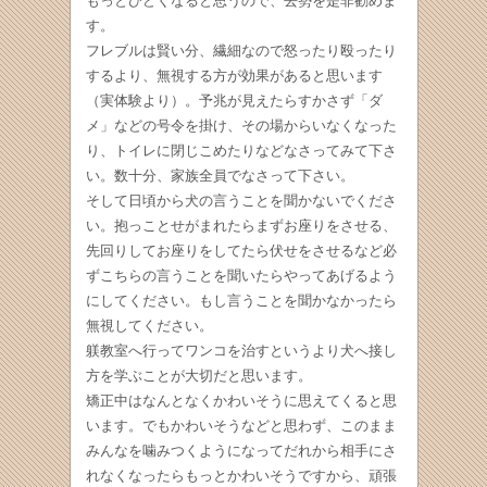
もっとひどくなると思うので、去勢を是非勧めま
す。
フレブルは賢い分、繊細なので怒ったり殴ったり
するより、無視する方が効果があると思います
（実体験より）。予兆が見えたらすかさず「ダ
メ」などの号令を掛け、その場からいなくなった
り、トイレに閉じこめたりなどなさってみて下さ
い。数十分、家族全員でなさって下さい。
そして日頃から犬の言うことを聞かないでくださ
い。抱っことせがまれたらまずお座りをさせる、
先回りしてお座りをしてたら伏せをさせるなど必
ずこちらの言うことを聞いたらやってあげるよう
にしてください。もし言うことを聞かなかったら
無視してください。
躾教室へ行ってワンコを治すというより犬へ接し
方を学ぶことが大切だと思います。
矯正中はなんとなくかわいそうに思えてくると思
います。でもかわいそうなどと思わず、このまま
みんなを噛みつくようになってだれから相手にさ
れなくなったらもっとかわいそうですから、頑張