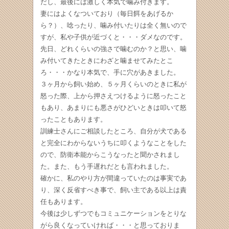
だし、最後には激しく本気で噛み付きます。
妻にはよくなついており（毎日餌をあげるか
ら？）、唸ったり、噛み付いたりは全く無いので
すが、私や子供が近づくと・・・ダメなのです。
先日、どれくらいの強さで噛むのか？と思い、噛
み付いてきたときにわざと噛ませてみたとこ
ろ・・・かなり本気で、手に穴があきました。
３ヶ月から飼い始め、５ヶ月くらいのときに私が
怒った際、上から押さえつけるように怒ったこと
もあり、あまりにも悪さがひどいときは叩いて怒
ったこともあります。
訓練士さんにご相談したところ、自分が犬である
と完全にわからないうちに叩くようなことをした
ので、防衛本能からこうなったと聞かされまし
た。また、もう手遅れだとも言われました。
確かに、私のやり方が間違っていたのは事実であ
り、深く反省すべき事で、飼い主である以上は責
任もあります。
今後は少しずつでもコミュニケーションをとりな
がら良くなっていければ・・・と思っておりま