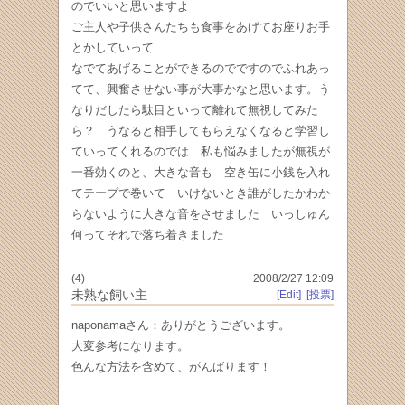
のでいいと思いますよ
ご主人や子供さんたちも食事をあげてお座りお手
とかしていって
なでてあげることができるのでですのでふれあっ
てて、興奮させない事が大事かなと思います。う
なりだしたら駄目といって離れて無視してみた
ら？ うなると相手してもらえなくなると学習し
ていってくれるのでは 私も悩みましたが無視が
一番効くのと、大きな音も 空き缶に小銭を入れ
てテープで巻いて いけないとき誰がしたかわか
らないように大きな音をさせました いっしゅん
何ってそれで落ち着きました
(4)
2008/2/27 12:09
未熟な飼い主
[Edit]
[投票]
naponamaさん：ありがとうございます。
大変参考になります。
色んな方法を含めて、がんばります！