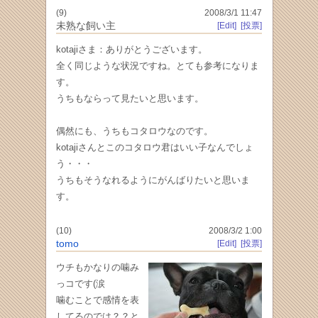
(9)
2008/3/1 11:47
未熟な飼い主
[Edit]
[投票]
kotajiさま：ありがとうございます。
全く同じような状況ですね。とても参考になりま
す。
うちもならって見たいと思います。
偶然にも、うちもコタロウなのです。
kotajiさんとこのコタロウ君はいい子なんでしょ
う・・・
うちもそうなれるようにがんばりたいと思いま
す。
(10)
2008/3/2 1:00
tomo
[Edit]
[投票]
ウチもかなりの噛み
っコです(涙
噛むことで感情を表
してるのでは？？と