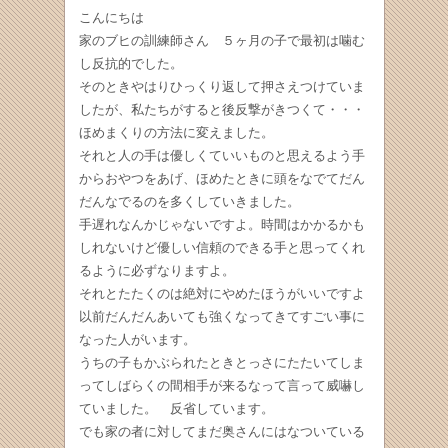
こんにちは
家のブヒの訓練師さん ５ヶ月の子で最初は噛む
し反抗的でした。
そのときやはりひっくり返して押さえつけていま
したが、私たちがすると後反撃がきつくて・・・
ほめまくりの方法に変えました。
それと人の手は優しくていいものと思えるよう手
からおやつをあげ、ほめたときに頭をなでてだん
だんなでるのを多くしていきました。
手遅れなんかじゃないですよ。時間はかかるかも
しれないけど優しい信頼のできる手と思ってくれ
るように必ずなりますよ。
それとたたくのは絶対にやめたほうがいいですよ
以前だんだんあいても強くなってきてすごい事に
なった人がいます。
うちの子もかぶられたときとっさにたたいてしま
ってしばらくの間相手が来るなって言って威嚇し
ていました。 反省しています。
でも家の者に対してまだ奥さんにはなついている