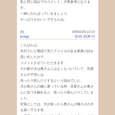
私と同じ悩みでのコメント、大変参考になりま
す。
一緒にがんばっていきましょう。
やっぱりかわいいですもんね。
(8)
2008/2/29 22:10
kotaji
[Edit]
[投票+2]
こんばんは。
先日テレビ番組で見たアメリカのある家庭の話を
思い出したので、
コメントさせていただきます。
その家の犬は奥さんにはよくなついていて、旦那
さんや子供には
唸ったり咬んだりするという悩みでした。
犬が奥さんの膝に乗っている時、旦那さんが奥さ
んに近づき触れると、唸ったり咬んだりしていま
した。
対策としては、犬が唸ったら奥さんが膝の上の犬
を床へ下ろす等、