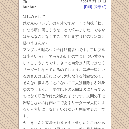
(5)
2008/2/27 12:18
bunbun
[Edit]
[投票+2]
はじめまして
我が家のフレブルは８才ですが、１才前後「牡」
になる頃に同じようなことで悩みました。でも今
はそんなことなくすごしています（他のワンコと
遊べませんが）
フレブルの噛みつく子は結構多いです。フレブル
は小さい時とってもかわいいのでついつい甘やか
してしまうようです。きっと自分は人間ではなく
リーダーになっているのでしょう。普段一緒にい
る奥さんは自分にとって大切な守る対象なので、
そんなに接することのないご主人は排除する対象
なのでしょう。小学生以下の人間は犬にとって人
ではなく順位付けの対象だそうです。人間の子に
攻撃しないのは飼い主であるリーダーが大切にす
るから大切にしないといけないと判断するようで
す。
今、きちんと立場をわきまえさせないとこれから