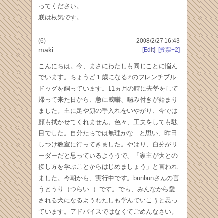
ってください。
躾は根気です。
(6)
2008/2/27 16:43
maki
[Edit]
[投票+2]
こんにちは。今、まさにわたしも同じことに悩ん
でいます。ちょうど１歳になる♂のフレンチブル
ドッグを飼っています。11ヵ月の時に去勢をして
帰って来た日から、急に威嚇、噛み付きが始まり
ました。主に足や顔の手入れをいやがり、今では
顔も拭かせてくれません。色々、工夫をしても駄
目でした。自分たちでは無理かな...と思い、昨日
しつけ教室に行ってきました。やはり、自分がリ
ーダーだと思っているよううで、「家主が犬との
接し方を学ぶことからはじめましょう」と言われ
ました。今朝から、実行中です。bunbunさんの言
うとうり（つらい..）です。でも、みんなから愛
される犬になるようわたしも学んでいこうと思っ
ています。アドバイスではなくてごめんなさい。