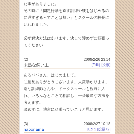
た事がありました。
その時に「問題行動を直す訓練や躾をはじめるの
に遅すぎるってことは無い」とスクールの校長に
いわれました。
必ず解決方法はあります。決して諦めずに頑張っ
てください
(2)
2008/2/26 23:14
未熟な飼い主
[Edit]
[投票]
あるパパさん、はじめまして。
ご意見ありがとうございます。大変助かります。
別な訓練師さんや、ドックスクールも視野に入
れ、いろんなところで相談し、一番最適な方法を
考えます。
諦めずに、地道に頑張っていこうと思います。
(3)
2008/2/27 10:18
naponama
[Edit]
[投票+2]