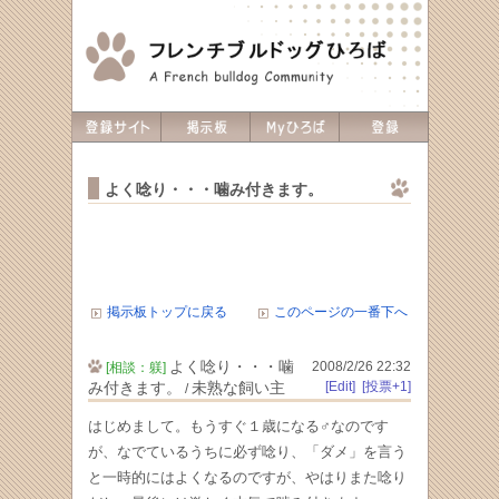
よく唸り・・・噛み付きます。
掲示板トップに戻る
このページの一番下へ
よく唸り・・・噛
2008/2/26 22:32
[相談：躾]
み付きます。
未熟な飼い主
[Edit]
[投票+1]
/
はじめまして。もうすぐ１歳になる♂なのです
が、なでているうちに必ず唸り、「ダメ」を言う
と一時的にはよくなるのですが、やはりまた唸り